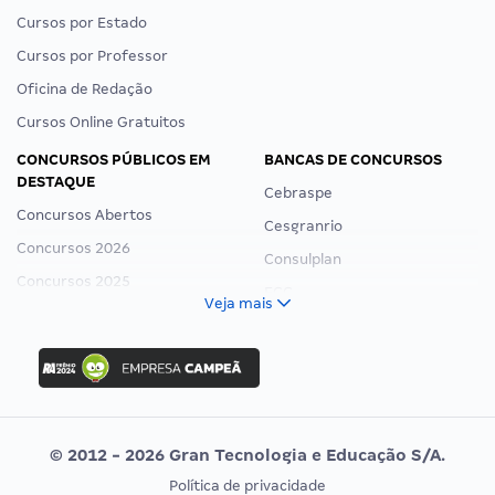
Cursos por Estado
Cursos por Professor
Oficina de Redação
Cursos Online Gratuitos
CONCURSOS PÚBLICOS EM
BANCAS DE CONCURSOS
DESTAQUE
Cebraspe
Concursos Abertos
Cesgranrio
Concursos 2026
Consulplan
Concursos 2025
FCC
Veja mais
Concurso Nacional Unificado
FGV
Concurso Ibama
Idecan
Concurso MPU
Selecon
Editais publicados
Uniase
© 2012 - 2026 Gran Tecnologia e Educação S/A.
Vunesp
Política de privacidade