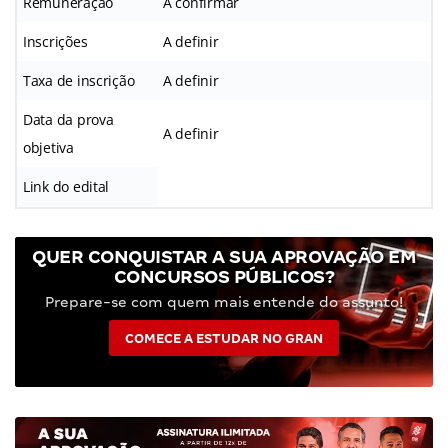
Remuneração
A confirmar
Inscrições
A definir
Taxa de inscrição
A definir
Data da prova
A definir
objetiva
Link do edital
QUER CONQUISTAR A SUA APROVAÇÃO EM
CONCURSOS PÚBLICOS?
Prepare-se com quem mais entende do assunto!
COMECE A ESTUDAR NO GRAN