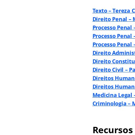
Texto – Tereza Ca
Direito Penal – 
Processo Penal –
Processo Penal 
Processo Penal 
Direito Administ
Direito Constitu
Direito Civil – P
Direitos Humano
Direitos Humano
Medicina Legal 
Criminologia – 
Recursos