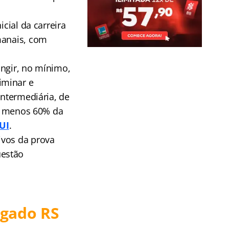
cial da carreira
manais, com
ingir, no mínimo,
iminar e
Intermediária, de
lo menos 60% da
UI
.
ivos da prova
uestão
egado RS