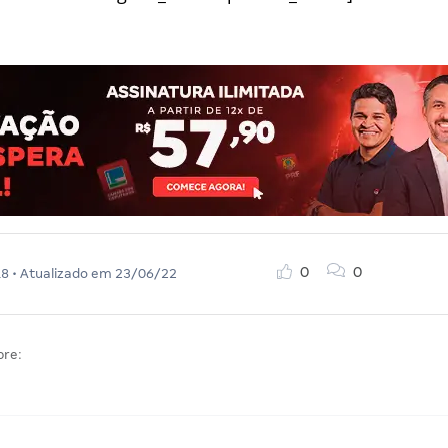
0
0
18
• Atualizado em
23/06/22
bre: