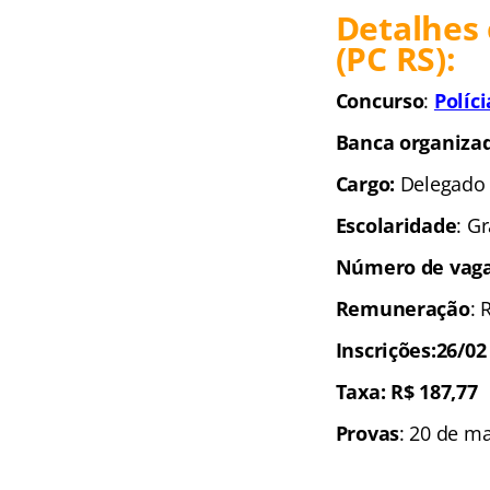
Detalhes 
(PC RS):
Concurso
:
Políc
Banca organiza
Cargo:
Delegado
Escolaridade
: G
Número de vaga
Remuneração
: 
Inscrições:26/02
Taxa: R$ 187,77
Provas
: 20 de m