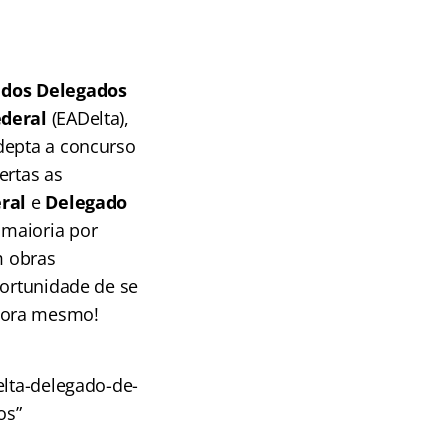
 dos Delegados
ederal
(EADelta),
depta a concurso
ertas as
ral
e
Delegado
maioria por
m obras
portunidade de se
agora mesmo!
elta-delegado-de-
os”