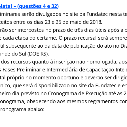
Natal – (questões 4 e 32)
iminares serão divulgados no site da Fundatec nesta te
eitos entre os dias 23 e 25 de maio de 2018.
ão ser interpostos no prazo de três dias úteis após a p
e cada etapa do certame. O prazo recursal será sempre
til subsequente ao da data de publicação do ato no Diá
ande do Sul (DOE RS).
 dos recursos quanto à inscrição não homologada, aos 
 Fases Preliminar e Intermediária de Capacitação Intel
tal próprio no momento oportuno e deverão ser dirigi
nico, que será disponibilizado no site da Fundatec e en
meiro dia previsto no Cronograma de Execução até as 2
 cronograma, obedecendo aos mesmos regramentos con
 cronograma abaixo: