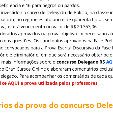
eficiência e 16 para negros ou pardos.
investido no cargo de Delegado de Polícia, na classe ini
batório, no regime estatutário e de quarenta horas se
va, e terá vencimento no valor de R$ 20.353,06.
derados aprovados na prova objetiva foi necessário at
o das questões.
Os candidatos aprovados na Fase Prel
ão convocados para a Prova Escrita Discursiva da Fase 
atório e eliminatório, em que será necessário obter pe
a mais informações sobre o
concurso Delegado RS
AQ
 do Gran Cursos Online elaboraram comentários exclus
delegado. Para acompanhar os comentários de cada q
ixe AQUI a prova utilizada pelos professores
.
ios da prova do concurso Del