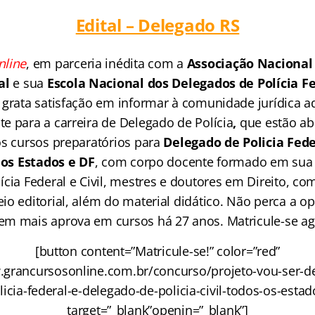
Edital – Delegado RS
nline
, em parceria inédita com a
Associação Nacional
al
e sua
Escola Nacional dos Delegados de Polícia F
 grata satisfação em informar à comunidade jurídica a
e para a carreira de Delegado de Polícia
,
que estão ab
os cursos preparatórios para
Delegado de Policia Fede
 dos Estados
e DF
, com corpo docente formado em sua 
cia Federal e Civil, mestres e doutores em Direito, co
io editorial, além do material didático. Não perca a o
em mais aprova em cursos há 27 anos. Matricule-se 
[button content=”Matricule-se!” color=”red”
.grancursosonline.com.br/concurso/projeto-vou-ser-d
licia-federal-e-delegado-de-policia-civil-todos-os-estad
target=”_blank”openin=”_blank”]