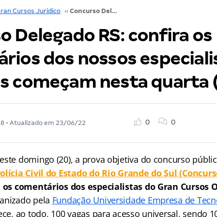
ran Cursos Jurídico
››
Concurso Delegado RS: confira os comentários dos nossos especialistas! Recursos começam nesta quarta (23)!
o Delegado RS: confira os
rios dos nossos especiali
s começam nesta quarta (
0
0
18
• Atualizado em
23/06/22
este domingo (20), a prova objetiva do concurso públi
olícia Civil do Estado do Rio Grande do Sul (Concur
, os comentários dos especialistas do Gran Cursos O
ganizado pela
Fundação Universidade Empresa de Tecno
ece, ao todo, 100 vagas para acesso universal, sendo 1