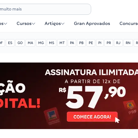
os
Cursos
Artigos
Gran Aprovados
Concurse
DF
ES
GO
MA
MG
MS
MT
PA
PB
PE
PI
PR
RJ
RN
R