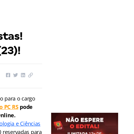
stas!
23)!
co para o cargo
so PC RS
pode
nline.
logia e Ciências
0 reservadas para