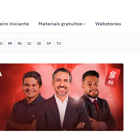
iro Iniciante
Materiais gratuitos
Webstories
O
RR
RS
SC
SE
SP
TO