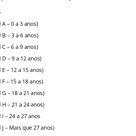
R
 A – 0 a 3 anos)
 B – 3 a 6 anos)
 C – 6 a 9 anos)
l D – 9 a 12 anos)
l E – 12 a 15 anos)
l F – 15 a 18 anos)
l G – 18 a 21 anos)
l H – 21 a 24 anos)
 I – 24 a 27 anos
l J – Mais que 27 anos)