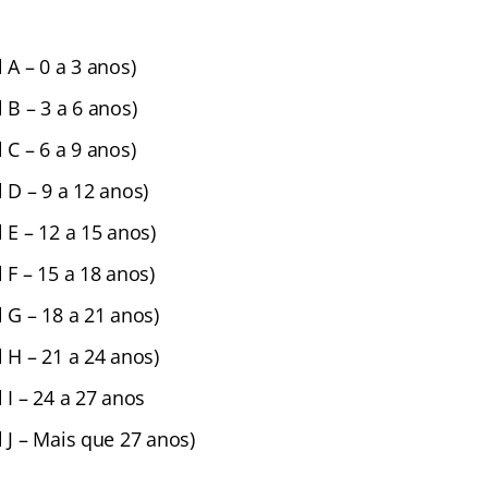
 A – 0 a 3 anos)
 B – 3 a 6 anos)
 C – 6 a 9 anos)
l D – 9 a 12 anos)
l E – 12 a 15 anos)
l F – 15 a 18 anos)
l G – 18 a 21 anos)
l H – 21 a 24 anos)
 I – 24 a 27 anos
l J – Mais que 27 anos)