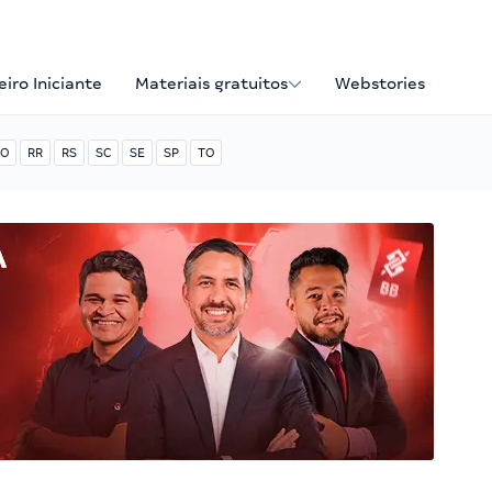
iro Iniciante
Materiais gratuitos
Webstories
O
RR
RS
SC
SE
SP
TO