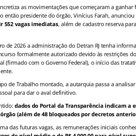
oncretiza as movimentações que começaram a ganhar 
o então presidente do órgão, Vinícius Farah, anunciou 
ir 552 vagas imediatas
, além de cadastro reserva par
o de 2026 a administração do Detran RJ tenha inform
curso formalmente autorizado devido às restrições do
l (firmado com o Governo Federal), o início das tratati
ente.
po de Trabalho montado, a autarquia passa a analisar
ssoal para dar o aval definitivo.
ntido:
dados do Portal da Transparência indicam a e
 órgão (além de 48 bloqueados por decretos anterio
ma das futuras vagas, as remunerações iniciais conhe
rgos de nível médio e de R$ 4.000,00 para nível supe