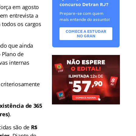
concurso Detran RJ?
força em agosto
Prepare-se com quem
em entrevista a
mais entende do assunto!
a todos os cargos
COMECE A ESTUDAR
NO GRAN
ado que ainda
 Plano de
vas internas
 criteriosamente
xistência de 365
res)
.
cidas são de
R$
rior
. Diante do