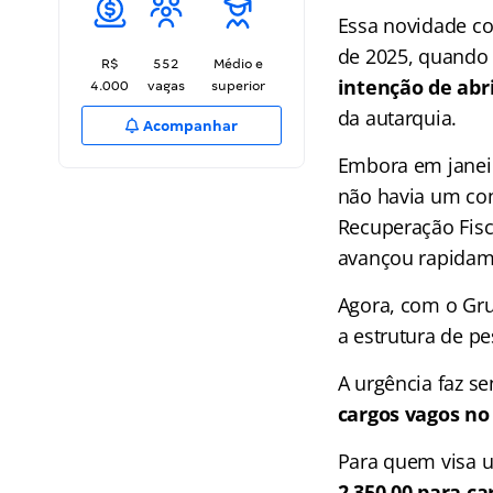
Essa novidade c
de 2025, quando 
R$
552
Médio e
intenção de abr
4.000
vagas
superior
da autarquia.
Acompanhar
Embora em janeir
não havia um con
Recuperação Fisca
avançou rapidam
Agora, com o Gru
a estrutura de pe
A urgência faz se
cargos vagos no
Para quem visa u
2.350,00 para ca