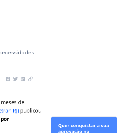
e
 necessidades
s meses de
tran RJ)
publicou
 por
Quer conquistar a sua
aprovação no