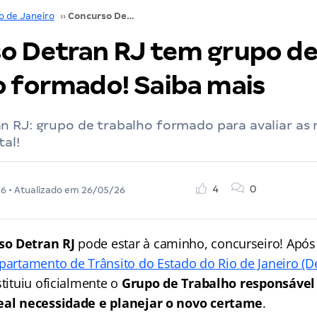
o de Janeiro
››
Concurso Detran RJ tem grupo de trabalho formado! Saiba mais
o Detran RJ tem grupo d
o formado! Saiba mais
n RJ: grupo de trabalho formado para avaliar as
al!
4
0
26
• Atualizado em
26/05/26
so Detran RJ
pode estar à caminho, concurseiro! Apó
partamento de Trânsito do Estado do Rio de Janeiro (De
stituiu oficialmente o
Grupo de Trabalho responsável
real necessidade e planejar o novo certame
.