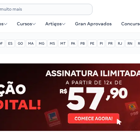
os
Cursos
Artigos
Gran Aprovados
Concurse
DF
ES
GO
MA
MG
MS
MT
PA
PB
PE
PI
PR
RJ
RN
R