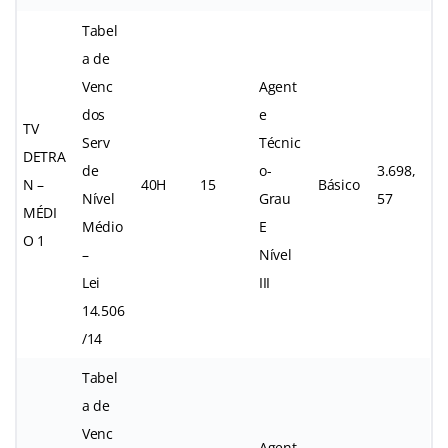
Tabel
a de
Venc
Agent
dos
e
TV
Serv
Técnic
DETRA
de
o-
3.698,
N –
40H
15
Básico
Nível
Grau
57
MÉDI
Médio
E
O 1
–
Nível
Lei
III
14.506
/14
Tabel
a de
Venc
Agent