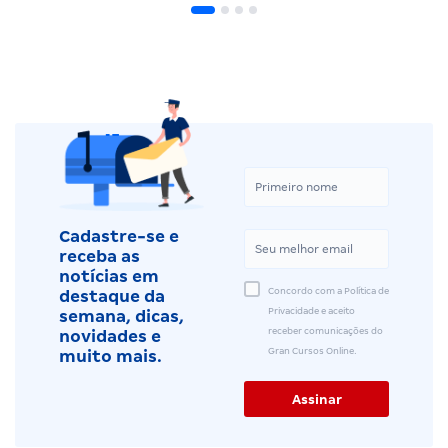
Cadastre-se e
receba as
notícias em
Concordo com a Política de
destaque da
Privacidade e aceito
semana, dicas,
receber comunicações do
novidades e
Gran Cursos Online.
muito mais.