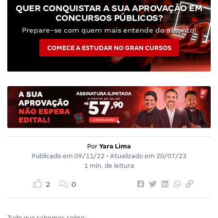
QUER CONQUISTAR A SUA APROVAÇÃO EM
CONCURSOS PÚBLICOS?
Prepare-se com quem mais entende do assunto!
COMECE A ESTUDAR NO GRAN CURSOS
Por
Yara Lima
Publicado em
09/11/22
• Atualizado em
20/07/23
1 min. de leitura
2
0
Tudo que sabemos sobre: