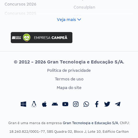
Concursos 2026
Consulplan
Concursos 2025
FCC
Veja mais
Concurso Nacional Unificado
FGV
Concurso Ibama
Idecan
Concurso MPU
Selecon
Editais publicados
Uniase
© 2012 - 2026 Gran Tecnologia e Educação S/A.
Vunesp
Política de privacidade
CONCURSOS POR PROFISSÃO
EXAME DE ORDEM
Termos de uso
Concursos Administrativos
OAB
Mapa do site
Concursos Educação
Prova OAB
Concursos Fiscais
Calendário OAB
Concursos Jurídicos
Questões OAB
Concursos Militares
Recursos OAB
Gran é uma marca da empresa
Gran Tecnologia e Educação S/A
, CNPJ:
Concursos Policiais
Exame de Ordem
18.260.822/0001-77, SBS Quadra 02, Bloco J, Lote 10, Edifício Carlton
Concursos Saúde