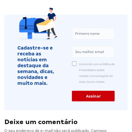
Cadastre-se e
receba as
notícias em
Concordo com a Política de
destaque da
Privacidade e aceito
semana, dicas,
receber comunicações do
novidades e
Gran Cursos Online.
muito mais.
Deixe um comentário
O seu endereço de e-mail não será publicado.
Campos