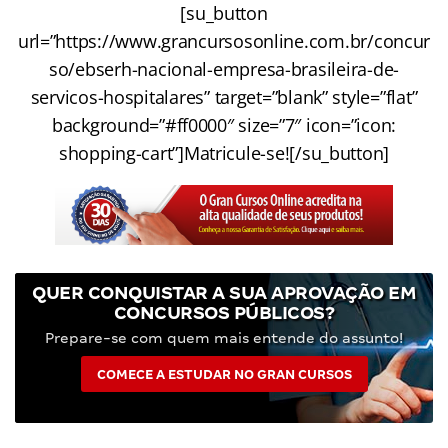
[su_button
url=”https://www.grancursosonline.com.br/concur
so/ebserh-nacional-empresa-brasileira-de-
servicos-hospitalares” target=”blank” style=”flat”
background=”#ff0000″ size=”7″ icon=”icon:
shopping-cart”]Matricule-se![/su_button]
QUER CONQUISTAR A SUA APROVAÇÃO EM
CONCURSOS PÚBLICOS?
Prepare-se com quem mais entende do assunto!
COMECE A ESTUDAR NO GRAN CURSOS