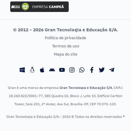
Concurso Ibama
Idecan
Concurso MPU
Selecon
Editais publicados
Uniase
© 2012 - 2026 Gran Tecnologia e Educação S/A.
Vunesp
Política de privacidade
CONCURSOS POR PROFISSÃO
EXAME DE ORDEM
Termos de uso
Concursos Administrativos
OAB
Mapa do site
Concursos Educação
Prova OAB
Concursos Fiscais
Calendário OAB
Concursos Jurídicos
Questões OAB
Concursos Militares
Recursos OAB
Gran é uma marca da empresa
Gran Tecnologia e Educação S/A
, CNPJ:
Concursos Policiais
Exame de Ordem
18.260.822/0001-77, SBS Quadra 02, Bloco J, Lote 10, Edifício Carlton
Concursos Saúde
Tower, Sala 201, 2º Andar, Asa Sul, Brasília-DF, CEP 70.070-120.
Concursos Tribunais
Gran Tecnologia e Educação S/A - 2026 © Todos os direitos reservados ®
Residência Multiprofissional