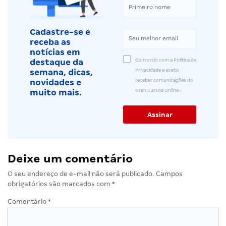
Cadastre-se e
receba as
notícias em
Concordo com a Política de
destaque da
Privacidade e aceito
semana, dicas,
receber comunicações do
novidades e
Gran Cursos Online.
muito mais.
Deixe um comentário
O seu endereço de e-mail não será publicado.
Campos
obrigatórios são marcados com
*
Comentário
*