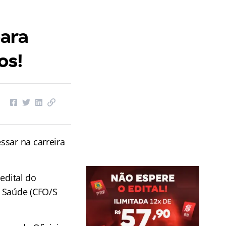
para
os!
ssar na carreira
 edital do
e Saúde (CFO/S