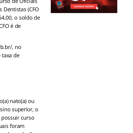
urso de Oficiais
s Dentistas (CFO
4,00, o soldo de
 CFO é de
b.br/, no
 taxa de
o(a) nato(a) ou
sino superior, o
possuir curso
uais foram