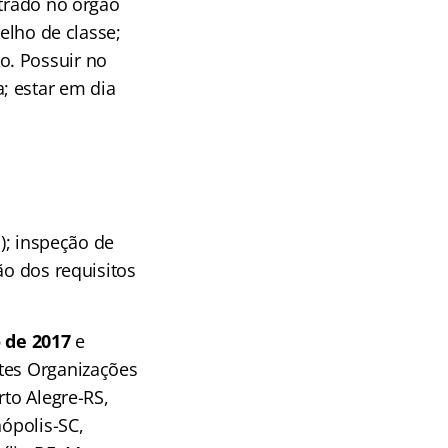
strado no órgão
elho de classe;
o. Possuir no
; estar em dia
I); inspeção de
ão dos requisitos
 de 2017
e
ntes Organizações
rto Alegre-RS,
nópolis-SC,