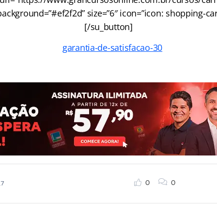
background=”#ef2f2d” size=”6″ icon=”icon: shopping-car
[/su_button]
0
0
17