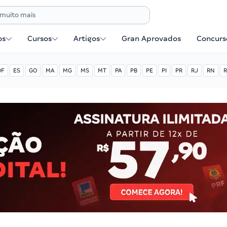
os
Cursos
Artigos
Gran Aprovados
Concurse
DF
ES
GO
MA
MG
MS
MT
PA
PB
PE
PI
PR
RJ
RN
R