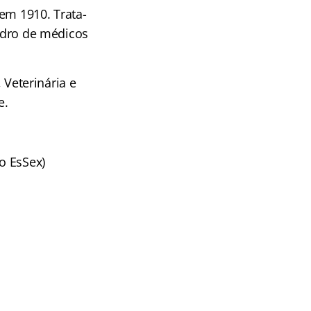
 em 1910. Trata-
uadro de médicos
Veterinária e
e.
o EsSex)