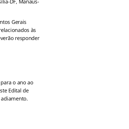
ília-DF, Manaus-
entos Gerais
relacionados às
everão responder
 para o ano ao
ste Edital de
e adiamento.