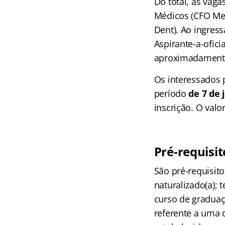
Do total, as vaga
Médicos (CFO Med)
Dent). Ao ingres
Aspirante-a-ofici
aproximadamente
Os interessados 
período
de 7 de 
inscrição. O valo
Pré-requisi
São pré-requisito
naturalizado(a); 
curso de gradua
referente a uma 