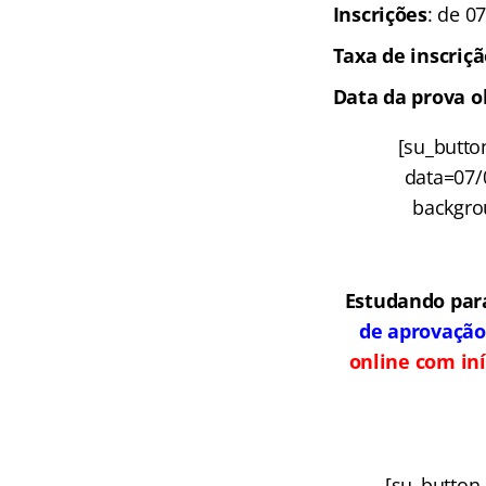
Inscrições
: de 0
Taxa de inscriç
Data da prova o
[su_butto
data=07/
backgrou
Estudando par
de aprovação
online com iní
[su_button