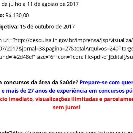
7 de julho a 11 de agosto de 2017
ão:
R$ 130,00
bjetiva:
15 de outubro de 2017
n url=”http://pesquisa.in.gov.br/imprensa/jsp/visualiza/
07/2017&jornal=3&pagina=27&totalArquivos=240″ targe
nd=”#2d48ef” size=”6″ icon=”icon: file-pdf-o”]Edital[/s
a concursos da área da Saúde?
Prepare-se com que
 e mais de 27 anos de experiência em concursos púb
cio imediato, visualizações ilimitadas e parcelam
sem juros!
 url=”https://www.grancursosonline.com.br/cursos/carr