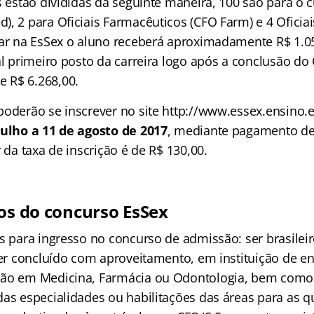
s estão divididas da seguinte maneira, 100 são para o c
, 2 para Oficiais Farmacêuticos (CFO Farm) e 4 Oficiai
sar na EsSex o aluno receberá aproximadamente R$ 1.05
al primeiro posto da carreira logo após a conclusão do
 R$ 6.268,00.
poderão se inscrever no site http://www.essex.ensino.e
julho a 11 de agosto de 2017
, mediante pagamento de
r da taxa de inscrição é de R$ 130,00.
tos do concurso EsSex
s para ingresso no concurso de admissão: ser brasileir
ter concluído com aproveitamento, em instituição de en
ção em Medicina, Farmácia ou Odontologia, bem como 
das especialidades ou habilitações das áreas para as q