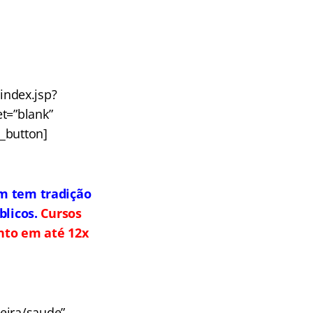
index.jsp?
t=”blank”
u_button]
m tem tradição
licos.
Cursos
ento em até 12x
eira/saude”