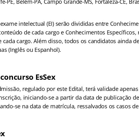
ife-PE, Belém-PA, Campo Grande-MS, Fortaleza-CE, Bras
 exame intelectual (EI) serão divididas entre Conhecim
conteúdo de cada cargo e Conhecimentos Específicos, 
e cada cargo. Além disso, todos os candidatos ainda d
as (Inglês ou Espanhol).
 concurso EsSex
missão, regulado por este Edital, terá validade apenas
inscrição, iniciando-se a partir da data de publicação de
rando-se na data de matrícula, ressalvados os casos d
ex