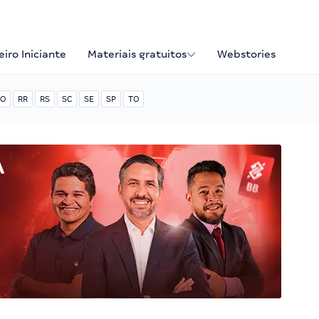
iro Iniciante
Materiais gratuitos
Webstories
O
RR
RS
SC
SE
SP
TO