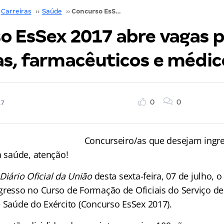
Carreiras
››
Saúde
››
Concurso EsSex 2017 abre vagas para dentistas, farmacêuticos e médicos!
o EsSex 2017 abre vagas 
as, farmacêuticos e médic
0
0
17
Concurseiro/as que desejam ingre
a saúde, atenção!
Diário Oficial da União
desta sexta-feira, 07 de julho, o
gresso no Curso de Formação de Oficiais do Serviço d
e Saúde do Exército (Concurso EsSex 2017).