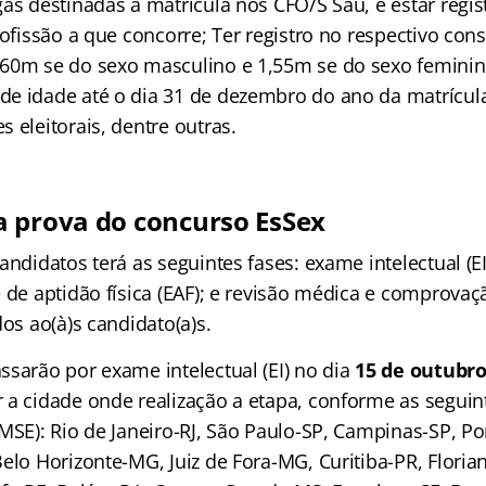
gas destinadas à matrícula nos CFO/S Sau, e estar regi
rofissão a que concorre; Ter registro no respectivo cons
60m se do sexo masculino e 1,55m se do sexo feminin
e idade até o dia 31 de dezembro do ano da matrícula
 eleitorais, dentre outras.
 prova do concurso EsSex
andidatos terá as seguintes fases: exame intelectual (E
 de aptidão física (EAF); e revisão médica e comprovaç
dos ao(à)s candidato(a)s.
ssarão por exame intelectual (EI) no dia
15 de outubro
 a cidade onde realização a etapa, conforme as segui
MSE): Rio de Janeiro-RJ, São Paulo-SP, Campinas-SP, Po
elo Horizonte-MG, Juiz de Fora-MG, Curitiba-PR, Floria