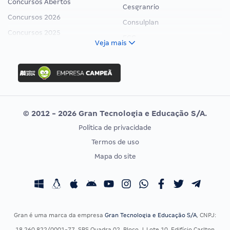
Concursos Abertos
Cesgranrio
Concursos 2026
Consulplan
Concursos 2025
FCC
Veja mais
Concurso Nacional Unificado
FGV
Concurso Ibama
Idecan
Concurso MPU
Selecon
Editais publicados
Uniase
© 2012 - 2026 Gran Tecnologia e Educação S/A.
Vunesp
Política de privacidade
CONCURSOS POR PROFISSÃO
EXAME DE ORDEM
Termos de uso
Concursos Administrativos
OAB
Mapa do site
Concursos Educação
Prova OAB
Concursos Fiscais
Calendário OAB
Concursos Jurídicos
Questões OAB
Concursos Militares
Recursos OAB
Gran é uma marca da empresa
Gran Tecnologia e Educação S/A
, CNPJ:
Concursos Policiais
Exame de Ordem
18.260.822/0001-77, SBS Quadra 02, Bloco J, Lote 10, Edifício Carlton