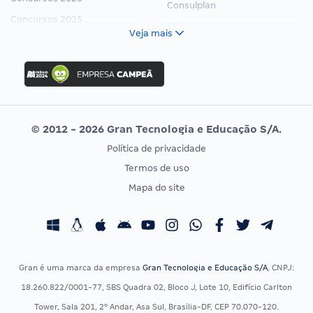
Consulplan
Concursos 2025
FCC
Veja mais
Concurso Nacional Unificado
FGV
Concurso Ibama
Idecan
Concurso MPU
Selecon
Editais publicados
Uniase
© 2012 - 2026 Gran Tecnologia e Educação S/A.
Vunesp
Política de privacidade
CONCURSOS POR PROFISSÃO
EXAME DE ORDEM
Termos de uso
Concursos Administrativos
OAB
Mapa do site
Concursos Educação
Prova OAB
Concursos Fiscais
Calendário OAB
Concursos Jurídicos
Questões OAB
Concursos Militares
Recursos OAB
Gran é uma marca da empresa
Gran Tecnologia e Educação S/A
, CNPJ:
Concursos Policiais
Exame de Ordem
18.260.822/0001-77, SBS Quadra 02, Bloco J, Lote 10, Edifício Carlton
Concursos Saúde
Tower, Sala 201, 2º Andar, Asa Sul, Brasília-DF, CEP 70.070-120.