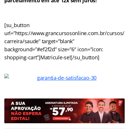
parcelamento em até 12x sem juros!
[su_button
url=”https://www.grancursosonline.com.br/cursos/
carreira/saude” target=”blank”
background=”#ef2f2d” size=”6″ icon=”icon:
shopping-cart”]Matricule-se![/su_button]