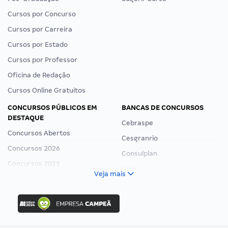
Cursos por Concurso
Cursos por Carreira
Cursos por Estado
Cursos por Professor
Oficina de Redação
Cursos Online Gratuitos
CONCURSOS PÚBLICOS EM
BANCAS DE CONCURSOS
DESTAQUE
Cebraspe
Concursos Abertos
Cesgranrio
Concursos 2026
Consulplan
Concursos 2025
FCC
Veja mais
Concurso Nacional Unificado
FGV
Concurso Ibama
Idecan
Concurso MPU
Selecon
Editais publicados