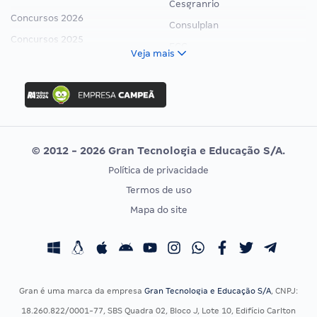
Cesgranrio
Concursos 2026
Consulplan
Concursos 2025
FCC
Veja mais
Concurso Nacional Unificado
FGV
Concurso Ibama
Idecan
Concurso MPU
Selecon
Editais publicados
Uniase
© 2012 - 2026 Gran Tecnologia e Educação S/A.
Vunesp
Política de privacidade
CONCURSOS POR PROFISSÃO
EXAME DE ORDEM
Termos de uso
Concursos Administrativos
OAB
Mapa do site
Concursos Educação
Prova OAB
Concursos Fiscais
Calendário OAB
Concursos Jurídicos
Questões OAB
Concursos Militares
Recursos OAB
Gran é uma marca da empresa
Gran Tecnologia e Educação S/A
, CNPJ:
Concursos Policiais
Exame de Ordem
18.260.822/0001-77, SBS Quadra 02, Bloco J, Lote 10, Edifício Carlton