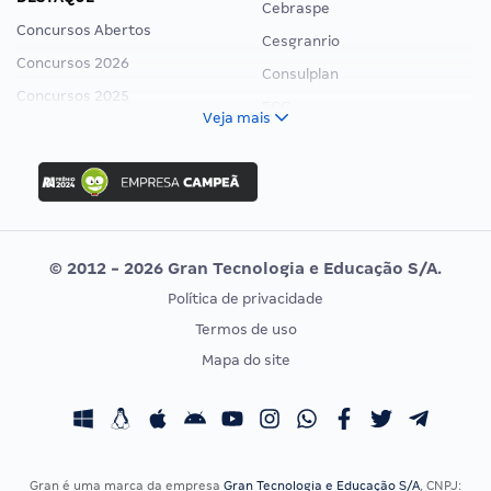
Cebraspe
Concursos Abertos
Cesgranrio
Concursos 2026
Consulplan
Concursos 2025
FCC
Veja mais
Concurso Nacional Unificado
FGV
Concurso Ibama
Idecan
Concurso MPU
Selecon
Editais publicados
Uniase
© 2012 - 2026 Gran Tecnologia e Educação S/A.
Vunesp
Política de privacidade
CONCURSOS POR PROFISSÃO
EXAME DE ORDEM
Termos de uso
Concursos Administrativos
OAB
Mapa do site
Concursos Educação
Prova OAB
Concursos Fiscais
Calendário OAB
Concursos Jurídicos
Questões OAB
Concursos Militares
Recursos OAB
Gran é uma marca da empresa
Gran Tecnologia e Educação S/A
, CNPJ: