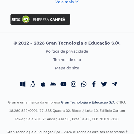
Veja mais
Concurso Nacional Unificado
FGV
Concurso Ibama
Idecan
Concurso MPU
Selecon
Editais publicados
Uniase
© 2012 - 2026 Gran Tecnologia e Educação S/A.
Vunesp
Política de privacidade
CONCURSOS POR PROFISSÃO
EXAME DE ORDEM
Termos de uso
Concursos Administrativos
OAB
Mapa do site
Concursos Educação
Prova OAB
Concursos Fiscais
Calendário OAB
Concursos Jurídicos
Questões OAB
Concursos Militares
Recursos OAB
Gran é uma marca da empresa
Gran Tecnologia e Educação S/A
, CNPJ:
Concursos Policiais
Exame de Ordem
18.260.822/0001-77, SBS Quadra 02, Bloco J, Lote 10, Edifício Carlton
Concursos Saúde
Tower, Sala 201, 2º Andar, Asa Sul, Brasília-DF, CEP 70.070-120.
Concursos Tribunais
Gran Tecnologia e Educação S/A - 2026 © Todos os direitos reservados ®