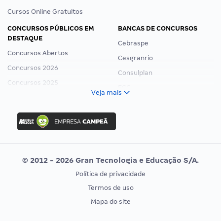
Cursos Online Gratuitos
CONCURSOS PÚBLICOS EM
BANCAS DE CONCURSOS
DESTAQUE
Cebraspe
Concursos Abertos
Cesgranrio
Concursos 2026
Consulplan
Concursos 2025
FCC
Veja mais
Concurso Nacional Unificado
FGV
Concurso Ibama
Idecan
Concurso MPU
Selecon
Editais publicados
Uniase
© 2012 - 2026 Gran Tecnologia e Educação S/A.
Vunesp
Política de privacidade
CONCURSOS POR PROFISSÃO
EXAME DE ORDEM
Termos de uso
Concursos Administrativos
OAB
Mapa do site
Concursos Educação
Prova OAB