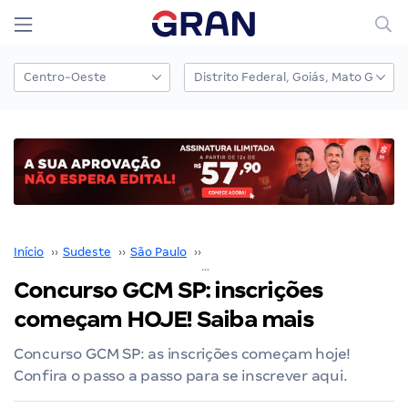
Início
››
Sudeste
››
São Paulo
››
GCM São Paulo SP
››
Concurso GCM SP: inscri
Concurso GCM SP: inscrições
começam HOJE! Saiba mais
Concurso GCM SP: as inscrições começam hoje!
Confira o passo a passo para se inscrever aqui.