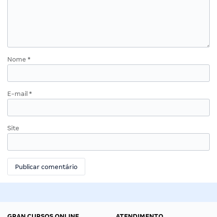
Nome
*
E-mail
*
Site
GRAN CURSOS ONLINE
ATENDIMENTO