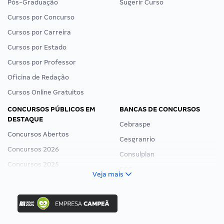
Pós-Graduação
Sugerir Curso
Cursos por Concurso
Cursos por Carreira
Cursos por Estado
Cursos por Professor
Oficina de Redação
Cursos Online Gratuitos
CONCURSOS PÚBLICOS EM
BANCAS DE CONCURSOS
DESTAQUE
Cebraspe
Concursos Abertos
Cesgranrio
Concursos 2026
Consulplan
Concursos 2025
FCC
Veja mais
Concurso Nacional Unificado
FGV
Concurso Ibama
Idecan
Concurso MPU
Selecon