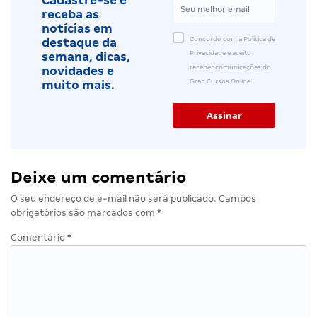
Cadastre-se e
receba as
notícias em
Concordo com a Política de
destaque da
Privacidade e aceito
semana, dicas,
receber comunicações do
novidades e
Gran Cursos Online.
muito mais.
Deixe um comentário
O seu endereço de e-mail não será publicado.
Campos
obrigatórios são marcados com
*
Comentário
*