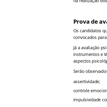
na realização dos
Prova de av
Os candidatos qu
convocados para 
Já a avaliação ps
instrumentos e té
aspectos psicoló
Serão observados
assertividade;
controle emocion
impulsividade co