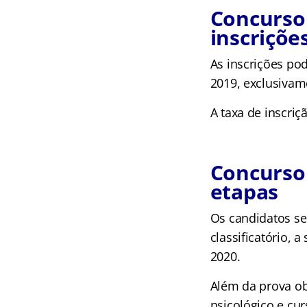
Concurso
inscriçõe
As inscrições po
2019, exclusivam
A taxa de inscriç
Concurso
etapas
Os candidatos ser
classificatório, 
2020.
Além da prova obj
psicológico e cu