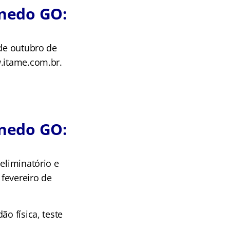
nedo GO:
 de outubro de
w.itame.com.br.
nedo GO:
eliminatório e
 fevereiro de
o física, teste