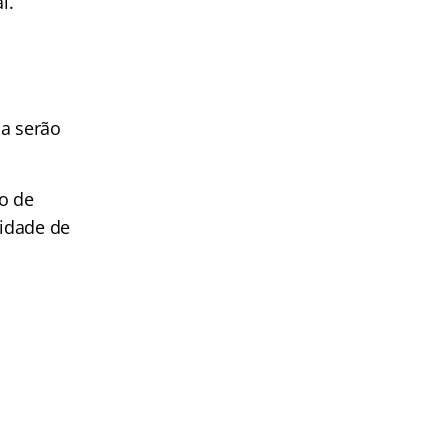
l.
ca serão
to de
lidade de