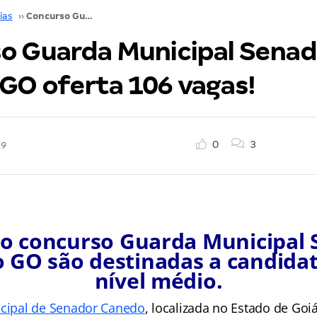
ias
››
Concurso Guarda Municipal Senador Canedo GO oferta 106 vagas!
o Guarda Municipal Senad
GO oferta 106 vagas!
0
3
19
o concurso Guarda Municipal
 GO são destinadas a candida
nível médio.
icipal de Senador Canedo
, localizada no Estado de Goi