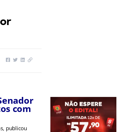
or
 Senador
tos com
ás, publicou