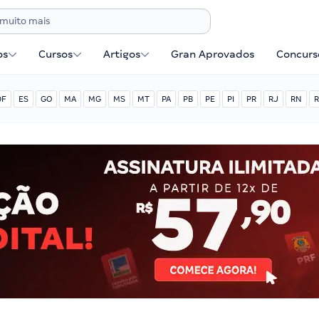
os
Cursos
Artigos
Gran Aprovados
Concurse
DF
ES
GO
MA
MG
MS
MT
PA
PB
PE
PI
PR
RJ
RN
R