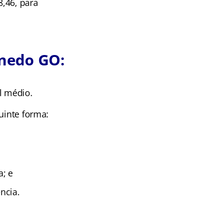
,46, para
nedo GO:
l médio.
uinte forma:
a; e
ncia.