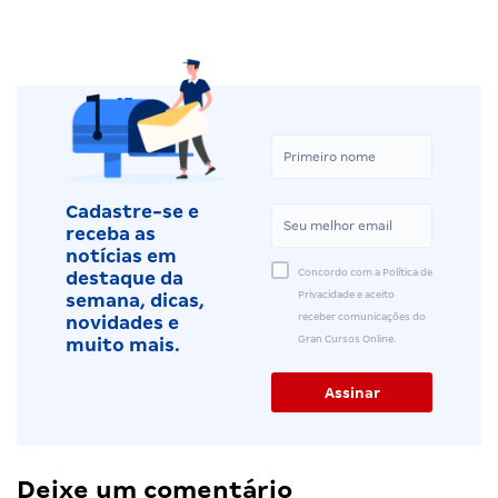
Cadastre-se e
receba as
notícias em
Concordo com a Política de
destaque da
Privacidade e aceito
semana, dicas,
receber comunicações do
novidades e
Gran Cursos Online.
muito mais.
Deixe um comentário