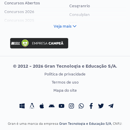
Concursos Abertos
Cesgranrio
Concursos 2026
Consulplan
Concursos 2025
FCC
Veja mais
Concurso Nacional Unificado
FGV
Concurso Ibama
Idecan
Concurso MPU
Selecon
Editais publicados
Uniase
© 2012 - 2026 Gran Tecnologia e Educação S/A.
Vunesp
Política de privacidade
CONCURSOS POR PROFISSÃO
EXAME DE ORDEM
Termos de uso
Concursos Administrativos
OAB
Mapa do site
Concursos Educação
Prova OAB
Concursos Fiscais
Calendário OAB
Concursos Jurídicos
Questões OAB
Concursos Militares
Recursos OAB
Gran é uma marca da empresa
Gran Tecnologia e Educação S/A
, CNPJ:
Concursos Policiais
Exame de Ordem