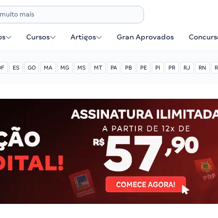
os
Cursos
Artigos
Gran Aprovados
Concurse
DF
ES
GO
MA
MG
MS
MT
PA
PB
PE
PI
PR
RJ
RN
R