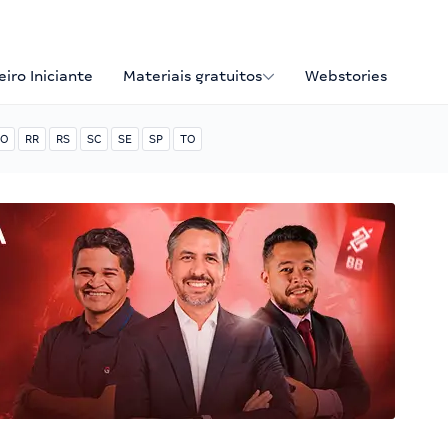
iro Iniciante
Materiais gratuitos
Webstories
O
RR
RS
SC
SE
SP
TO