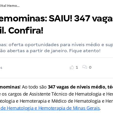
Edital Hemominas: SAIU! 347 vagas de até R$6,3 mil. Confira!
Hemominas: SAIU! 347 vaga
l. Confira!
s: oferta oportunidades para níveis médio e supe
ão abertas a partir de janeiro. Fique atento!
1
0
24
emominas
! Ao todo são
347 vagas de níveis médio, té
re os cargos de Assistente Técnico de Hematologia e H
atologia e Hemoterapia e Médico de Hematologia e He
 de Hematologia e Hemoterapia de Minas Gerais
.