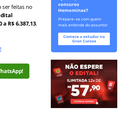
concurso
ser feitas no
Hemominas?
dital
Prepare-se com quem
0 a R$ 6.387,13
.
mais entende do assunto!
Comece a estudar no
Gran Cursos
!
WhatsApp!