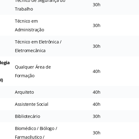
Técnico de Segurança do
30h
Trabalho
Técnico em
30h
Administração
Técnico em Eletrônica /
30h
Eletromecânica
logia
Qualquer Área de
40h
Formação
H)
Arquiteto
40h
Assistente Social
40h
Bibliotecário
30h
Biomédico / Biólogo /
30h
Farmacêutico /