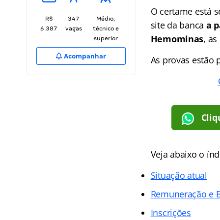
O certame está s
R$
347
Médio,
site da banca
a p
6.387
vagas
técnico e
Hemominas
, as
superior
Acompanhar
As provas estão p
Cliq
Veja abaixo o
índ
Situação atual
Remuneração e B
Inscrições