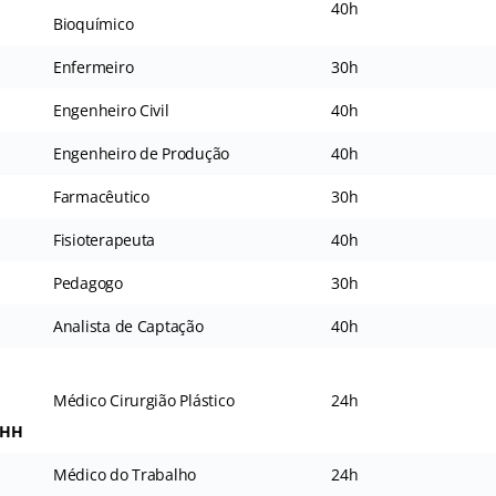
40h
Bioquímico
Enfermeiro
30h
Engenheiro Civil
40h
Engenheiro de Produção
40h
Farmacêutico
30h
Fisioterapeuta
40h
Pedagogo
30h
Analista de Captação
40h
Médico Cirurgião Plástico
24h
DHH
Médico do Trabalho
24h