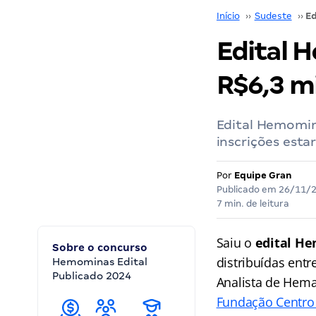
Início
››
Sudeste
››
Edital 
R$6,3 mi
Edital Hemomina
inscrições estar
Por
Equipe Gran
Publicado em
26/11/
7 min. de leitura
Saiu o
edital H
Sobre o concurso
distribuídas ent
Hemominas Edital
Publicado 2024
Analista de Hem
Fundação Centro