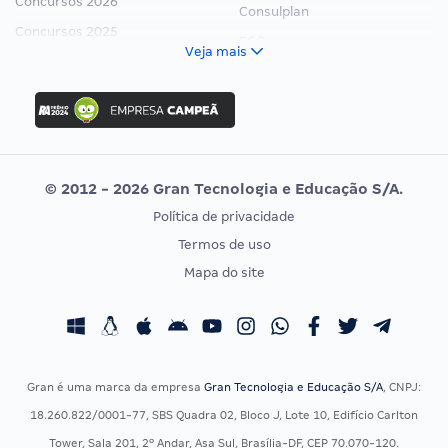
Concursos 2026
Consulplan
Concursos 2025
FCC
Veja mais
Concurso Nacional Unificado
FGV
Concurso Ibama
Idecan
Concurso MPU
Selecon
Editais publicados
Uniase
© 2012 - 2026 Gran Tecnologia e Educação S/A.
Vunesp
Política de privacidade
CONCURSOS POR PROFISSÃO
EXAME DE ORDEM
Termos de uso
Concursos Administrativos
OAB
Mapa do site
Concursos Educação
Prova OAB
Concursos Fiscais
Calendário OAB
Concursos Jurídicos
Questões OAB
Concursos Militares
Recursos OAB
Gran é uma marca da empresa
Gran Tecnologia e Educação S/A
, CNPJ:
Concursos Policiais
Exame de Ordem
18.260.822/0001-77, SBS Quadra 02, Bloco J, Lote 10, Edifício Carlton
Concursos Saúde
Tower, Sala 201, 2º Andar, Asa Sul, Brasília-DF, CEP 70.070-120.