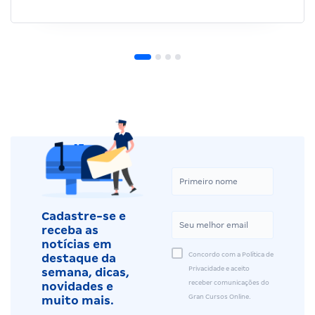
Cadastre-se e
receba as
notícias em
Concordo com a Política de
destaque da
Privacidade e aceito
semana, dicas,
receber comunicações do
novidades e
Gran Cursos Online.
muito mais.