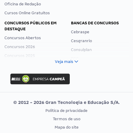
Oficina de Redação
Cursos Online Gratuitos
CONCURSOS PÚBLICOS EM
BANCAS DE CONCURSOS
DESTAQUE
Cebraspe
Concursos Abertos
Cesgranrio
Concursos 2026
Consulplan
Concursos 2025
FCC
Veja mais
Concurso Nacional Unificado
FGV
Concurso Ibama
Idecan
Concurso MPU
Selecon
Editais publicados
Uniase
© 2012 - 2026 Gran Tecnologia e Educação S/A.
Vunesp
Política de privacidade
CONCURSOS POR PROFISSÃO
EXAME DE ORDEM
Termos de uso
Concursos Administrativos
OAB
Mapa do site
Concursos Educação
Prova OAB