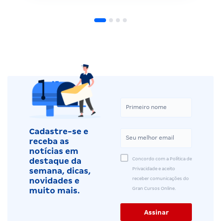
Cadastre-se e
receba as
notícias em
Concordo com a Política de
destaque da
Privacidade e aceito
semana, dicas,
receber comunicações do
novidades e
Gran Cursos Online.
muito mais.