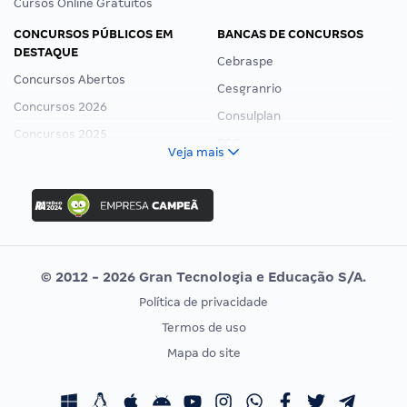
Cursos Online Gratuitos
CONCURSOS PÚBLICOS EM
BANCAS DE CONCURSOS
DESTAQUE
Cebraspe
Concursos Abertos
Cesgranrio
Concursos 2026
Consulplan
Concursos 2025
FCC
Veja mais
Concurso Nacional Unificado
FGV
Concurso Ibama
Idecan
Concurso MPU
Selecon
Editais publicados
Uniase
© 2012 - 2026 Gran Tecnologia e Educação S/A.
Vunesp
Política de privacidade
CONCURSOS POR PROFISSÃO
EXAME DE ORDEM
Termos de uso
Concursos Administrativos
OAB
Mapa do site
Concursos Educação
Prova OAB
Concursos Fiscais
Calendário OAB