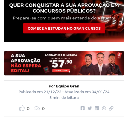
QUER CONQUISTAR A SUA APROVAÇÃO EM
CONCURSOS PÚBLICOS?
Prepare-se com quem mais entende do assunto!
COMECE A ESTUDAR NO GRAN CURSOS
Por
Equipe Gran
Publicado em
21/12/23
• Atualizado em
04/01/24
3 min. de leitura
0
0