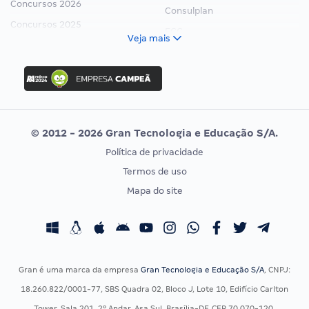
Concursos 2026
Consulplan
Concursos 2025
FCC
Veja mais
Concurso Nacional Unificado
FGV
Concurso Ibama
Idecan
Concurso MPU
Selecon
Editais publicados
Uniase
© 2012 - 2026 Gran Tecnologia e Educação S/A.
Vunesp
Política de privacidade
CONCURSOS POR PROFISSÃO
EXAME DE ORDEM
Termos de uso
Concursos Administrativos
OAB
Mapa do site
Concursos Educação
Prova OAB
Concursos Fiscais
Calendário OAB
Concursos Jurídicos
Questões OAB
Concursos Militares
Recursos OAB
Gran é uma marca da empresa
Gran Tecnologia e Educação S/A
, CNPJ:
Concursos Policiais
Exame de Ordem
18.260.822/0001-77, SBS Quadra 02, Bloco J, Lote 10, Edifício Carlton
Concursos Saúde
Tower, Sala 201, 2º Andar, Asa Sul, Brasília-DF, CEP 70.070-120.