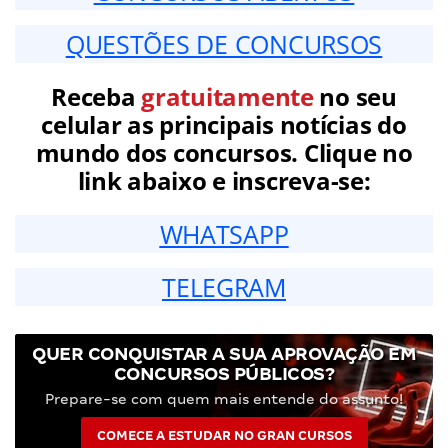
QUESTÕES DE CONCURSOS
Receba
gratuitamente
no seu
celular as principais notícias do
mundo dos concursos. Clique no
link abaixo e inscreva-se:
WHATSAPP
TELEGRAM
QUER CONQUISTAR A SUA APROVAÇÃO EM
CONCURSOS PÚBLICOS?
Prepare-se com quem mais entende do assunto!
COMECE A ESTUDAR NO GRAN CURSOS