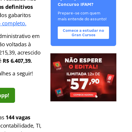
Concurso IFAM?
s definitivos
Prepare-se com quem
dos gabaritos
mais entende do assunto!
 completo.
Comece a estudar no
dministrativo em
Gran Cursos
ão voltadas à
215,39, acrescido
té
R$ 6.407,39.
lhes a seguir!
app!
das
144 vagas
ontabilidade, TI,