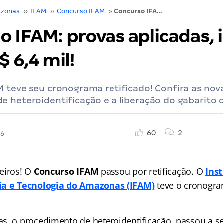
zonas
››
IFAM
››
Concurso IFAM
››
Concurso IFAM: provas aplicadas, iniciais de até R$ 6,4 mil!
 IFAM: provas aplicadas, i
$ 6,4 mil!
 teve seu cronograma retificado! Confira as nov
 heteroidentificação e a liberação do gabarito d
60
2
26
eiros! O
Concurso IFAM
passou por retificação. O
Inst
ia e Tecnologia do Amazonas (IFAM)
teve o cronogra
s, o procedimento de heteroidentificação, passou a se