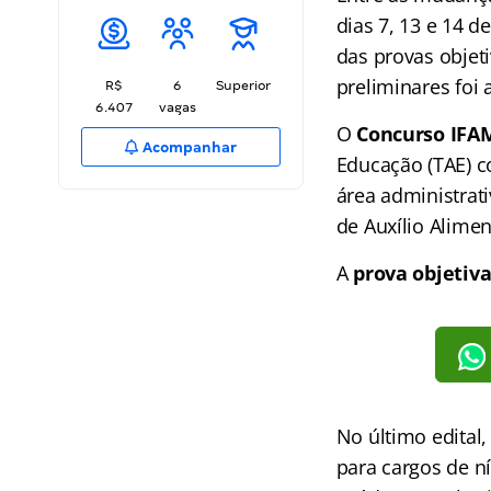
dias 7, 13 e 14 d
das provas objeti
preliminares foi
R$
6
Superior
6.407
vagas
O
Concurso IFA
Acompanhar
Educação (TAE) 
área administrati
de Auxílio Alimen
A
prova objetiv
No último edital
para cargos de n