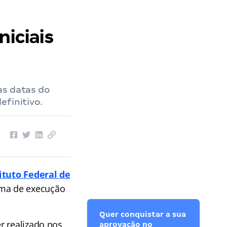
niciais
as datas do
efinitivo.
ituto Federal de
ma de execução
Quer conquistar a sua
r realizado nos
aprovação no