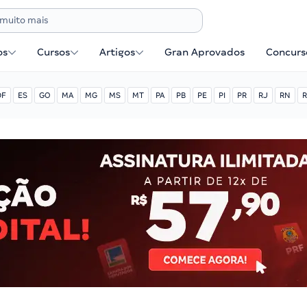
os
Cursos
Artigos
Gran Aprovados
Concurse
DF
ES
GO
MA
MG
MS
MT
PA
PB
PE
PI
PR
RJ
RN
R