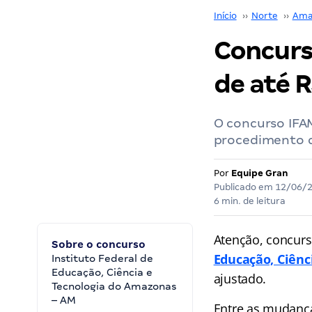
Início
››
Norte
››
Ama
Concurso
de até R
O concurso IFAM
procedimento de
Por
Equipe Gran
Publicado em
12/06/
6 min. de leitura
Atenção, concurs
Sobre o concurso
Educação, Ciênc
Instituto Federal de
Educação, Ciência e
ajustado.
Tecnologia do Amazonas
– AM
Entre as mudança