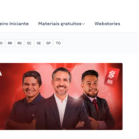
iro Iniciante
Materiais gratuitos
Webstories
O
RR
RS
SC
SE
SP
TO