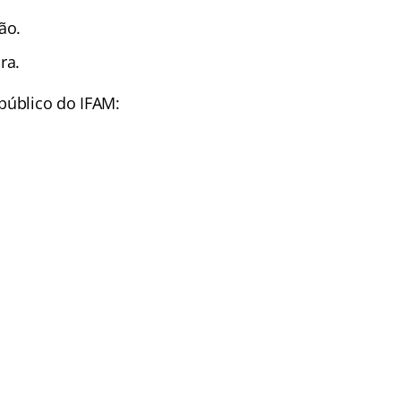
ão.
ra.
público do IFAM: