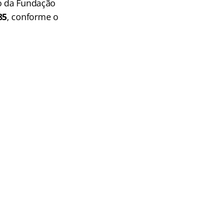
go da Fundação
85
, conforme o