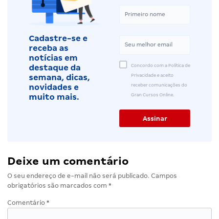
Cadastre-se e
receba as
notícias em
Concordo com a Política de
destaque da
Privacidade e aceito
semana, dicas,
receber comunicações do
novidades e
Gran Cursos Online.
muito mais.
Deixe um comentário
O seu endereço de e-mail não será publicado.
Campos
obrigatórios são marcados com
*
Comentário
*