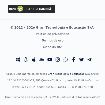
Concurso Ibama
Idecan
Concurso MPU
Selecon
Editais publicados
Uniase
© 2012 - 2026 Gran Tecnologia e Educação S/A.
Vunesp
Política de privacidade
CONCURSOS POR PROFISSÃO
EXAME DE ORDEM
Termos de uso
Concursos Administrativos
OAB
Mapa do site
Concursos Educação
Prova OAB
Concursos Fiscais
Calendário OAB
Concursos Jurídicos
Questões OAB
Concursos Militares
Recursos OAB
Gran é uma marca da empresa
Gran Tecnologia e Educação S/A
, CNPJ:
Concursos Policiais
Exame de Ordem
18.260.822/0001-77, SBS Quadra 02, Bloco J, Lote 10, Edifício Carlton
Concursos Saúde
Tower, Sala 201, 2º Andar, Asa Sul, Brasília-DF, CEP 70.070-120.
Concursos Tribunais
Gran Tecnologia e Educação S/A - 2026 © Todos os direitos reservados ®
Residência Multiprofissional