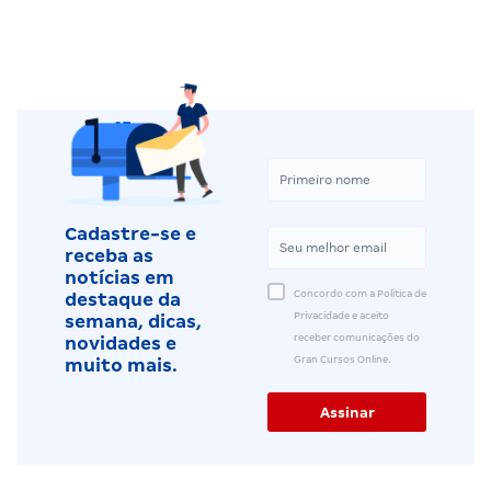
Cadastre-se e
receba as
notícias em
Concordo com a Política de
destaque da
Privacidade e aceito
semana, dicas,
receber comunicações do
novidades e
Gran Cursos Online.
muito mais.