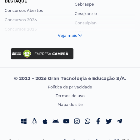
DESTAQUE
Cebraspe
Concursos Abertos
Cesgranrio
Concursos 2026
Consulplan
Concursos 2025
FCC
Veja mais
Concurso Nacional Unificado
FGV
Concurso Ibama
Idecan
Concurso MPU
Selecon
Editais publicados
Uniase
© 2012 - 2026 Gran Tecnologia e Educação S/A.
Vunesp
Política de privacidade
CONCURSOS POR PROFISSÃO
EXAME DE ORDEM
Termos de uso
Concursos Administrativos
OAB
Mapa do site
Concursos Educação
Prova OAB
Concursos Fiscais
Calendário OAB
Concursos Jurídicos
Questões OAB
Concursos Militares
Recursos OAB