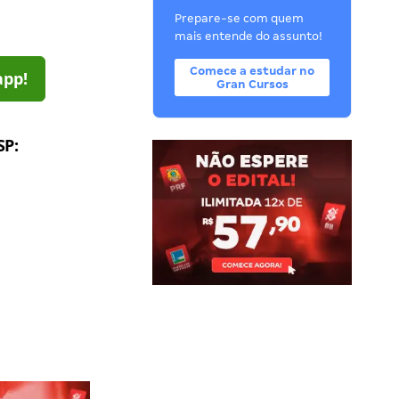
Prepare-se com quem
mais entende do assunto!
Comece a estudar no
app!
Gran Cursos
SP
: