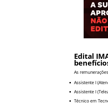
Edital I
benefício
As remunerações 
Assistente I (Ate
Assistente I (Tel
Técnico em Tecno