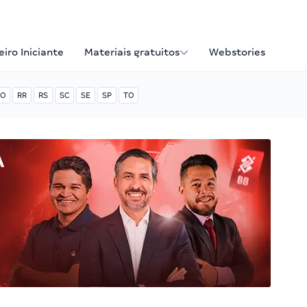
iro Iniciante
Materiais gratuitos
Webstories
O
RR
RS
SC
SE
SP
TO