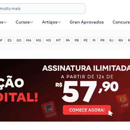
os
Cursos
Artigos
Gran Aprovados
Concurse
DF
ES
GO
MA
MG
MS
MT
PA
PB
PE
PI
PR
RJ
RN
R