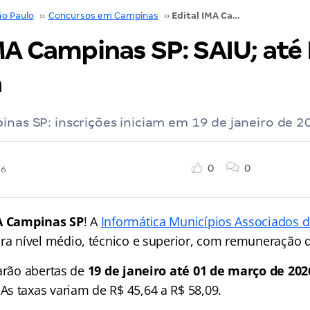
ão Paulo
››
Concursos em Campinas
››
Edital IMA Campinas SP: SAIU; até R$ 5,6 mil! Veja
MA Campinas SP: SAIU; até 
a
inas SP: inscrições iniciam em 19 de janeiro de 20
0
0
26
A Campinas SP
! A
Informática Municípios Associados 
ra nível médio, técnico e superior, com remuneração d
tarão abertas de
19 de janeiro até 01 de março de 202
s taxas variam de R$ 45,64 a R$ 58,09.