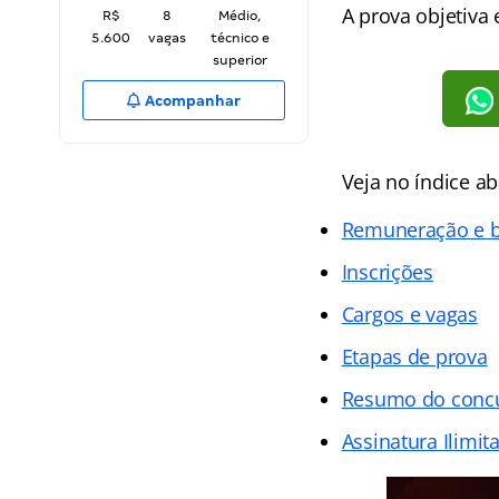
A prova objetiva 
R$
8
Médio,
5.600
vagas
técnico e
superior
Acompanhar
Veja no
índice
ab
Remuneração e b
Inscrições
Cargos e vagas
Etapas de prova
Resumo do conc
Assinatura Ilimit