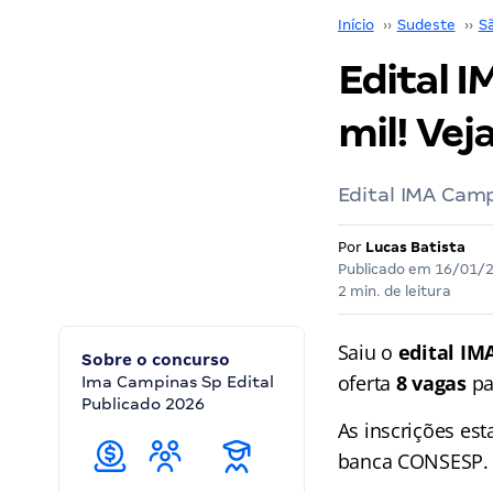
Início
››
Sudeste
››
S
Edital I
mil! Vej
Edital IMA Camp
Por
Lucas Batista
Publicado em
16/01/
2 min. de leitura
Saiu o
edital IM
Sobre o concurso
oferta
8 vagas
pa
Ima Campinas Sp Edital
Publicado 2026
As inscrições es
banca CONSESP. A