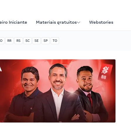
iro Iniciante
Materiais gratuitos
Webstories
O
RR
RS
SC
SE
SP
TO