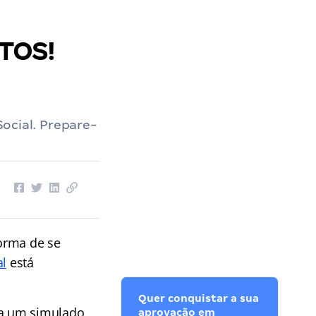
ITOS!
ocial. Prepare-
orma de se
al
está
Quer conquistar a sua
ra um simulado
aprovação em