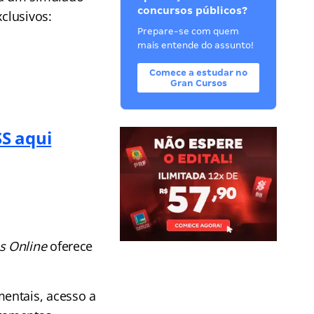
concursos públicos?
clusivos:
Prepare-se com quem
mais entende do assunto!
Comece a estudar no
Gran Cursos
SS aqui
s Online
oferece
entais, acesso a