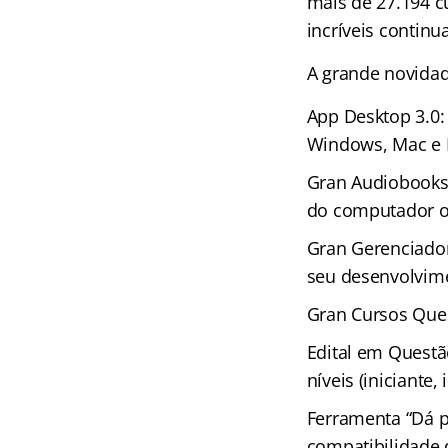
mais de 27.194 c
incríveis continu
A grande novida
App Desktop 3.0:
Windows, Mac e 
Gran Audiobooks 
do computador ou
Gran Gerenciador
seu desenvolvime
Gran Cursos Ques
Edital em Questã
níveis (iniciante
Ferramenta “Dá p
compatibilidade