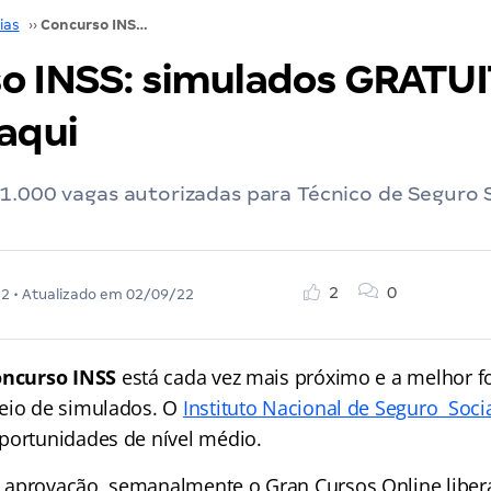
ias
››
Concurso INSS: simulados GRATUITOS! Confira aqui
o INSS: simulados GRATU
aqui
1.000 vagas autorizadas para Técnico de Seguro S
2
0
22
• Atualizado em
02/09/22
oncurso
INSS
está cada vez mais próximo e a melhor f
eio de simulados. O
Instituto Nacional de Seguro Soci
portunidades de nível médio.
 aprovação, semanalmente o Gran Cursos Online libe