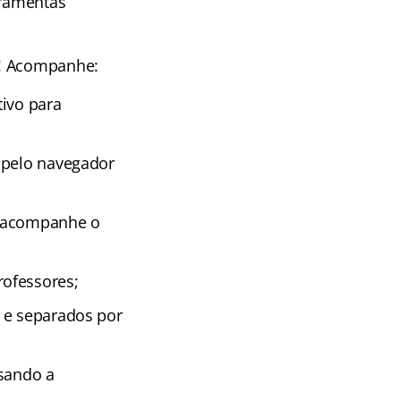
rramentas
! Acompanhe:
tivo para
 pelo navegador
e acompanhe o
rofessores;
 e separados por
isando a