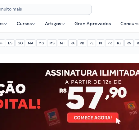
os
Cursos
Artigos
Gran Aprovados
Concurse
DF
ES
GO
MA
MG
MS
MT
PA
PB
PE
PI
PR
RJ
RN
R