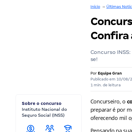
Início
››
Últimas Notíc
Concurs
Confira 
Concurso INSS: 
se!
Por
Equipe Gran
Publicado em
10/08/
1 min. de leitura
Concurseiro, o
c
Sobre o concurso
preparar é por m
Instituto Nacional do
Seguro Social (INSS)
oferecendo mil o
Pensando na sua