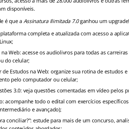
ursos, acesso a mais de 28.000 audiolivros e outras fe
am disponíveis.
de é que a
Assinatura Ilimitada 7.0
ganhou um upgrade
 plataforma completa e atualizada com acesso a aplica
Linux;
na Web: acesse os audiolivros para todas as carreiras
 do celular;
 de Estudos na Web: organize sua rotina de estudos 
nto pelo computador ou celular;
tões 3.0: veja questões comentadas em vídeo pelos p
o: acompanhe todo o edital com exercícios específicos
, intermediário e avançado);
ra conciliar?”: estude para mais de um concurso, anal
 dos conteúdos abordados;