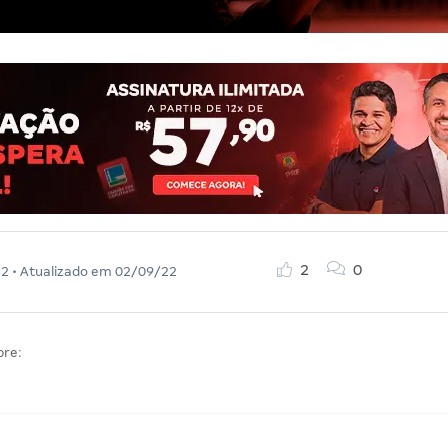
2
0
22
• Atualizado em
02/09/22
bre: