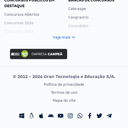
CONCURSOS PÚBLICOS EM
BANCAS DE CONCURSOS
DESTAQUE
Cebraspe
Concursos Abertos
Cesgranrio
Concursos 2026
Consulplan
Concursos 2025
FCC
Veja mais
Concurso Nacional Unificado
FGV
Concurso Ibama
Idecan
Concurso MPU
Selecon
Editais publicados
Uniase
© 2012 - 2026 Gran Tecnologia e Educação S/A.
Vunesp
Política de privacidade
CONCURSOS POR PROFISSÃO
EXAME DE ORDEM
Termos de uso
Concursos Administrativos
OAB
Mapa do site
Concursos Educação
Prova OAB
Concursos Fiscais
Calendário OAB
Concursos Jurídicos
Questões OAB