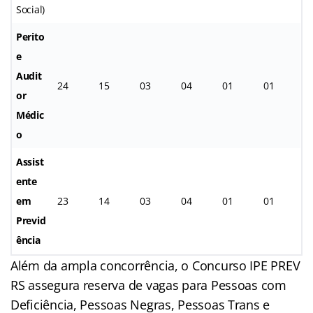
Social)
Perito
e
Audit
24
15
03
04
01
01
or
Médic
o
Assist
ente
em
23
14
03
04
01
01
Previd
ência
Além da ampla concorrência, o Concurso IPE PREV
RS assegura reserva de vagas para Pessoas com
Deficiência, Pessoas Negras, Pessoas Trans e