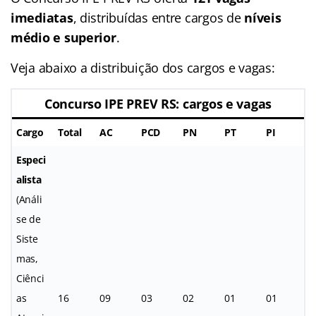
imediatas
, distribuídas entre cargos de
níveis
médio e superior
.
Veja abaixo a distribuição dos cargos e vagas:
Concurso IPE PREV RS: cargos e vagas
Cargo
Total
AC
PCD
PN
PT
PI
Especi
alista
(Análi
se de
Siste
mas,
Ciênci
as
16
09
03
02
01
01