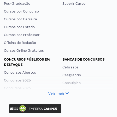
Pós-Graduação
Sugerir Curso
Cursos por Concurso
Cursos por Carreira
Cursos por Estado
Cursos por Professor
Oficina de Redação
Cursos Online Gratuitos
CONCURSOS PÚBLICOS EM
BANCAS DE CONCURSOS
DESTAQUE
Cebraspe
Concursos Abertos
Cesgranrio
Concursos 2026
Consulplan
Concursos 2025
FCC
Veja mais
Concurso Nacional Unificado
FGV
Concurso Ibama
Idecan
Concurso MPU
Selecon