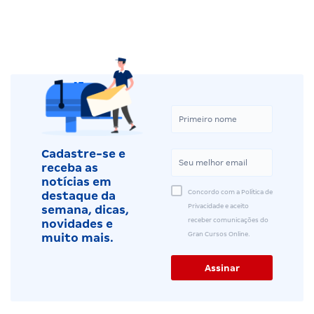
Cadastre-se e
receba as
notícias em
Concordo com a Política de
destaque da
Privacidade e aceito
semana, dicas,
receber comunicações do
novidades e
Gran Cursos Online.
muito mais.