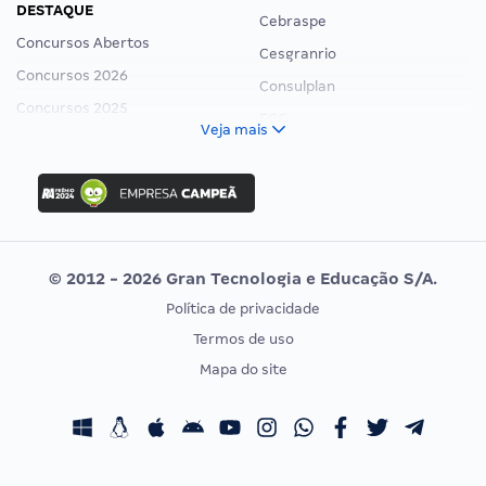
DESTAQUE
Cebraspe
Concursos Abertos
Cesgranrio
Concursos 2026
Consulplan
Concursos 2025
FCC
Veja mais
Concurso Nacional Unificado
FGV
Concurso Ibama
Idecan
Concurso MPU
Selecon
Editais publicados
Uniase
© 2012 - 2026 Gran Tecnologia e Educação S/A.
Vunesp
Política de privacidade
CONCURSOS POR PROFISSÃO
EXAME DE ORDEM
Termos de uso
Concursos Administrativos
OAB
Mapa do site
Concursos Educação
Prova OAB
Concursos Fiscais
Calendário OAB
Concursos Jurídicos
Questões OAB
Concursos Militares
Recursos OAB