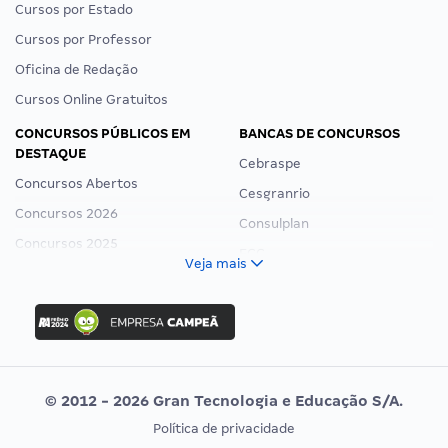
Cursos por Estado
Cursos por Professor
Oficina de Redação
Cursos Online Gratuitos
CONCURSOS PÚBLICOS EM
BANCAS DE CONCURSOS
DESTAQUE
Cebraspe
Concursos Abertos
Cesgranrio
Concursos 2026
Consulplan
Concursos 2025
FCC
Veja mais
Concurso Nacional Unificado
FGV
Concurso Ibama
Idecan
Concurso MPU
Selecon
Editais publicados
Uniase
© 2012 - 2026 Gran Tecnologia e Educação S/A.
Vunesp
Política de privacidade
CONCURSOS POR PROFISSÃO
EXAME DE ORDEM