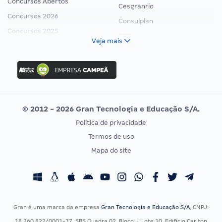
Concursos Abertos
Cesgranrio
Concursos 2026
Consulplan
Concursos 2025
FCC
Veja mais
Concurso Nacional Unificado
FGV
Concurso Ibama
Idecan
Concurso MPU
Selecon
Editais publicados
Uniase
© 2012 - 2026 Gran Tecnologia e Educação S/A.
Vunesp
Política de privacidade
CONCURSOS POR PROFISSÃO
EXAME DE ORDEM
Termos de uso
Concursos Administrativos
OAB
Mapa do site
Concursos Educação
Prova OAB
Concursos Fiscais
Calendário OAB
Concursos Jurídicos
Questões OAB
Concursos Militares
Recursos OAB
Gran é uma marca da empresa
Gran Tecnologia e Educação S/A
, CNPJ:
Concursos Policiais
Exame de Ordem
18.260.822/0001-77, SBS Quadra 02, Bloco J, Lote 10, Edifício Carlton