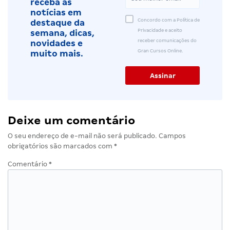
receba as
notícias em
Concordo com a Política de
destaque da
Privacidade e aceito
semana, dicas,
receber comunicações do
novidades e
Gran Cursos Online.
muito mais.
Deixe um comentário
O seu endereço de e-mail não será publicado.
Campos
obrigatórios são marcados com
*
Comentário
*