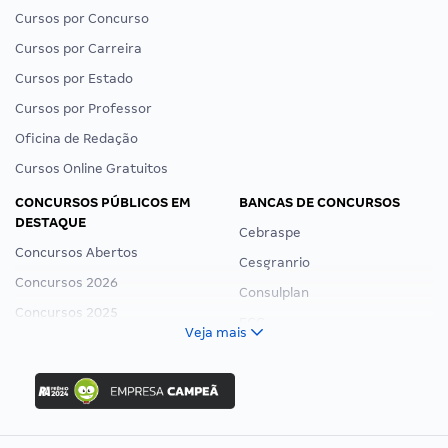
Cursos por Concurso
Cursos por Carreira
Cursos por Estado
Cursos por Professor
Oficina de Redação
Cursos Online Gratuitos
CONCURSOS PÚBLICOS EM
BANCAS DE CONCURSOS
DESTAQUE
Cebraspe
Concursos Abertos
Cesgranrio
Concursos 2026
Consulplan
Concursos 2025
FCC
Veja mais
Concurso Nacional Unificado
FGV
Concurso Ibama
Idecan
Concurso MPU
Selecon
Editais publicados
Uniase