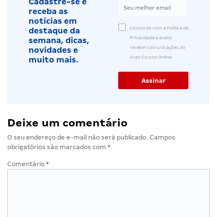
Cadastre-se e
receba as
notícias em
Concordo com a Política de
destaque da
Privacidade e aceito
semana, dicas,
receber comunicações do
novidades e
Gran Cursos Online.
muito mais.
Deixe um comentário
O seu endereço de e-mail não será publicado.
Campos
obrigatórios são marcados com
*
Comentário
*