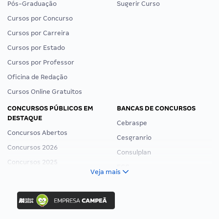
Pós-Graduação
Sugerir Curso
Cursos por Concurso
Cursos por Carreira
Cursos por Estado
Cursos por Professor
Oficina de Redação
Cursos Online Gratuitos
CONCURSOS PÚBLICOS EM
BANCAS DE CONCURSOS
DESTAQUE
Cebraspe
Concursos Abertos
Cesgranrio
Concursos 2026
Consulplan
Concursos 2025
FCC
Veja mais
Concurso Nacional Unificado
FGV
Concurso Ibama
Idecan
Concurso MPU
Selecon