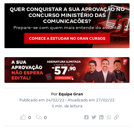
QUER CONQUISTAR A SUA APROVAÇÃO NO
CONCURSO MINISTÉRIO DAS
COMUNICAÇÕES?
Prepare-se com quem mais entende do assunto!
COMECE A ESTUDAR NO GRAN CURSOS
Por
Equipe Gran
Publicado em
24/02/22
• Atualizado em
27/02/22
5 min. de leitura
0
0