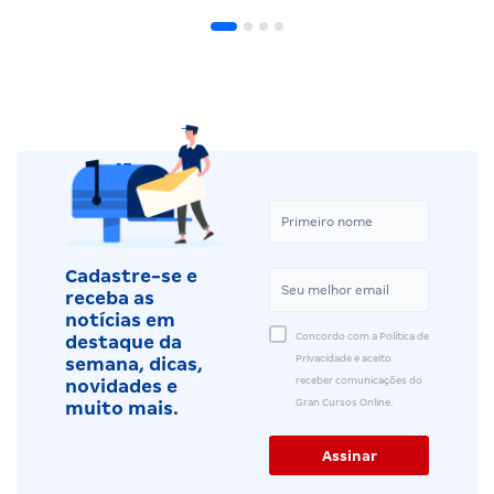
Cadastre-se e
receba as
notícias em
Concordo com a Política de
destaque da
Privacidade e aceito
semana, dicas,
receber comunicações do
novidades e
Gran Cursos Online.
muito mais.