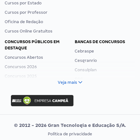
Cursos por Estado
Cursos por Professor
Oficina de Redação
Cursos Online Gratuitos
CONCURSOS PÚBLICOS EM
BANCAS DE CONCURSOS
DESTAQUE
Cebraspe
Concursos Abertos
Cesgranrio
Concursos 2026
Consulplan
Concursos 2025
FCC
Veja mais
Concurso Nacional Unificado
FGV
Concurso Ibama
Idecan
Concurso MPU
Selecon
Editais publicados
Uniase
© 2012 - 2026 Gran Tecnologia e Educação S/A.
Vunesp
Política de privacidade
CONCURSOS POR PROFISSÃO
EXAME DE ORDEM