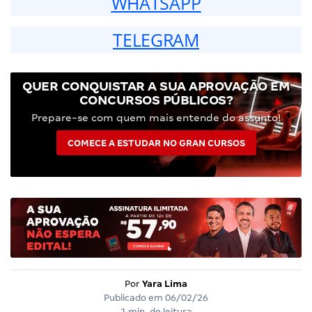
WHATSAPP
TELEGRAM
QUER CONQUISTAR A SUA APROVAÇÃO EM
CONCURSOS PÚBLICOS?
Prepare-se com quem mais entende do assunto!
COMECE A ESTUDAR NO GRAN CURSOS
Por
Yara Lima
Publicado em
06/02/26
1 min. de leitura