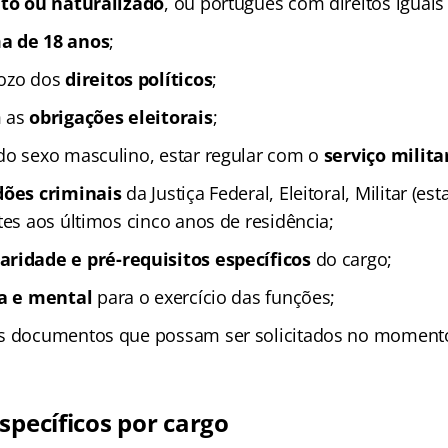
ato ou naturalizado
, ou português com direitos iguais 
a de 18 anos
;
gozo dos
direitos políticos
;
m as
obrigações eleitorais
;
do sexo masculino, estar regular com o
serviço milita
dões criminais
da Justiça Federal, Eleitoral, Militar (est
tes aos últimos cinco anos de residência;
aridade e pré-requisitos específicos
do cargo;
ca e mental
para o exercício das funções;
os documentos que possam ser solicitados no moment
specíficos por cargo