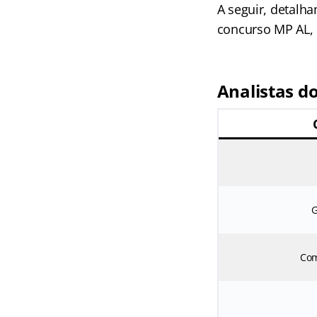
A seguir, detalh
concurso MP AL, 
Analistas do
G
Com