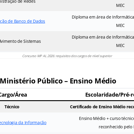
istração de Redes
MEC
Diploma em área de Informática
ação de Banco de Dados
MEC
Diploma em área de Informática
lvimento de Sistemas
MEC
Concurso MP AL 2026: requisitos dos cargos de nível superior
Ministério Público – Ensino Médio
Cargo/Área
Escolaridade/Pré-r
Técnico
Certificado de Ensino Médio re
Ensino Médio + curso técnic
ecnologia da Informação
reconhecido pelo