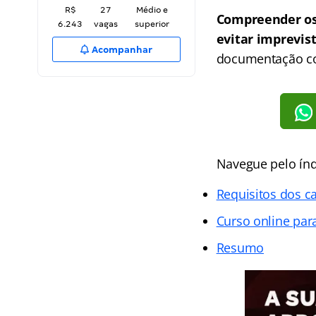
R$
27
Médio e
Compreender os 
6.243
vagas
superior
evitar imprevis
Acompanhar
documentação co
Navegue pelo índ
Requisitos dos c
Curso online par
Resumo