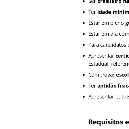
Ser
brasileiro n
Ter
idade mínim
Estar em pleno 
Estar em dia co
Para candidatos 
Apresentar
certi
Estadual, referen
Comprovar
escol
Ter
aptidão físi
Apresentar outr
Requisitos e