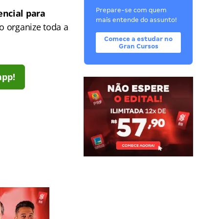
Prepare-se com quem
encial para
mais entende do assunto!
o organize toda a
Comece a estudar no
Gran Cursos
app!