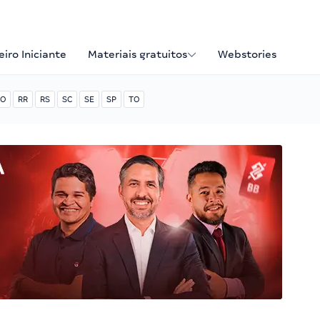
iro Iniciante
Materiais gratuitos
Webstories
O
RR
RS
SC
SE
SP
TO