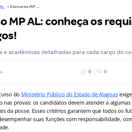
 AL
››
Concurso MP AL: conheça os requisitos dos cargos!
o MP AL: conheça os requi
gos!
is e acadêmicas detalhadas para cada cargo do c
0
0
26
ncurso do
Ministério Público do Estado de Alagoas
exige
 nas provas: os candidatos devem atender a algumas e
es da posse. Esses critérios garantem que todos os fut
 desempenhar suas funções com responsabilidade, com
ade.