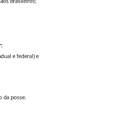
aos brasileiros;
r
;
adual e federal) e
o da posse.