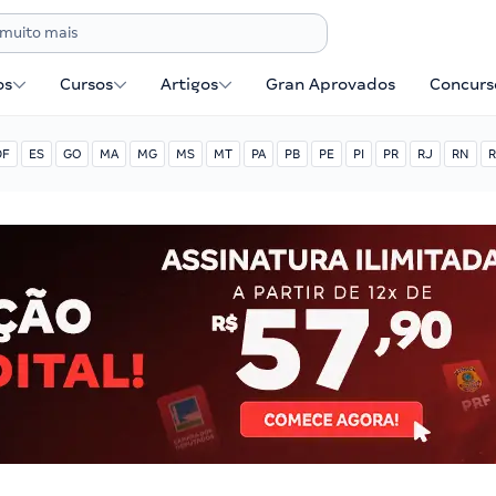
os
Cursos
Artigos
Gran Aprovados
Concurse
DF
ES
GO
MA
MG
MS
MT
PA
PB
PE
PI
PR
RJ
RN
R