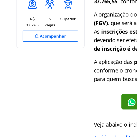
37.765,55
, confo
A organização do
R$
5
Superior
(FGV)
, que será 
37.765
vagas
As
inscrições es
Acompanhar
devendo ser efet
de inscrição é d
A aplicação das
p
conforme o crono
para quem busca 
Veja abaixo o
índ