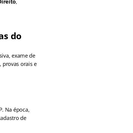
ireito
,
as do
rsiva, exame de
, provas orais e
P. Na época,
cadastro de