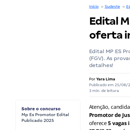
Início
››
Sudeste
››
Es
Edital 
oferta i
Edital MP ES P
(FGV). As prov
detalhes!
Por
Yara Lima
Publicado em
25/08/
3 min. de leitura
Atenção, candidat
Sobre o concurso
Promotor de Jus
Mp Es Promotor Edital
Publicado 2025
oferece
5 vagas 