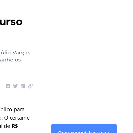
curso
úlio Vargas
panhe os
blico para
o
. O certame
al de
R$
Quer conquistar a sua