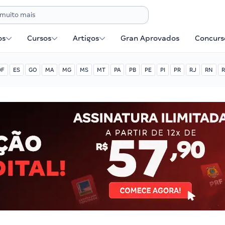
os
Cursos
Artigos
Gran Aprovados
Concurse
DF
ES
GO
MA
MG
MS
MT
PA
PB
PE
PI
PR
RJ
RN
R