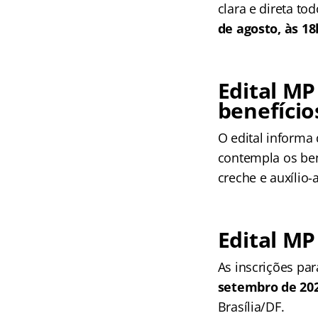
clara e direta t
de agosto, às 1
Edital M
benefício
O edital informa
contempla os bene
creche e auxílio-
Edital MP
As inscrições pa
setembro de 202
Brasília/DF.