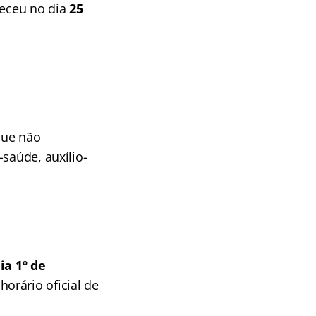
teceu no dia
25
 que não
saúde, auxílio-
ia 1º de
horário oficial de