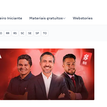
iro Iniciante
Materiais gratuitos
Webstories
O
RR
RS
SC
SE
SP
TO