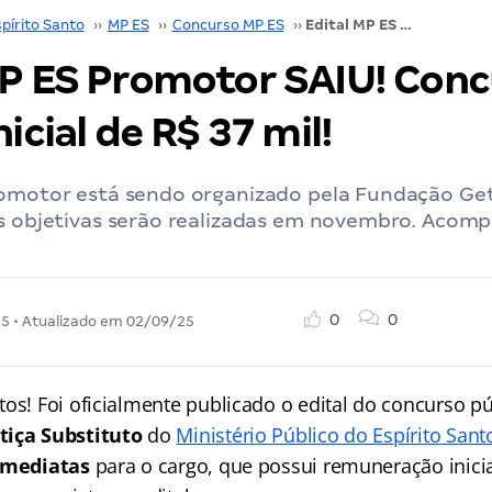
pírito Santo
››
MP ES
››
Concurso MP ES
››
Edital MP ES Promotor SAIU! Concurso oferta inicial de R$ 37 mil!
MP ES Promotor SAIU! Con
nicial de R$ 37 mil!
romotor está sendo organizado pela Fundação Get
as objetivas serão realizadas em novembro. Acom
0
0
25
• Atualizado em
02/09/25
os! Foi oficialmente publicado o edital do concurso pú
tiça Substituto
do
Ministério Público do Espírito Sant
imediatas
para o cargo, que possui remuneração inici