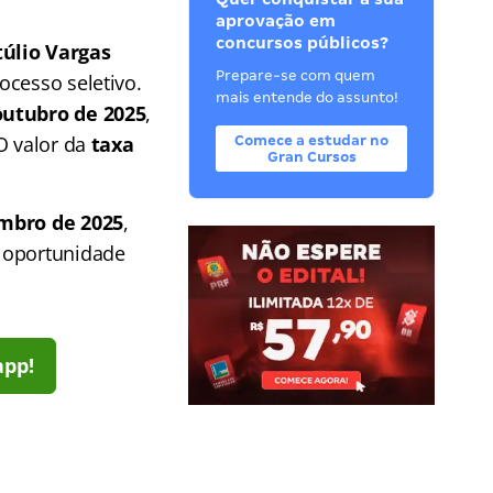
aprovação em
concursos públicos?
úlio Vargas
Prepare-se com quem
ocesso seletivo.
mais entende do assunto!
outubro de 2025
,
O valor da
taxa
Comece a estudar no
Gran Cursos
embro de 2025
,
e oportunidade
app!