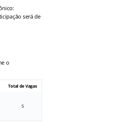
ônico:
icipação será de
he o
Total de Vagas
5