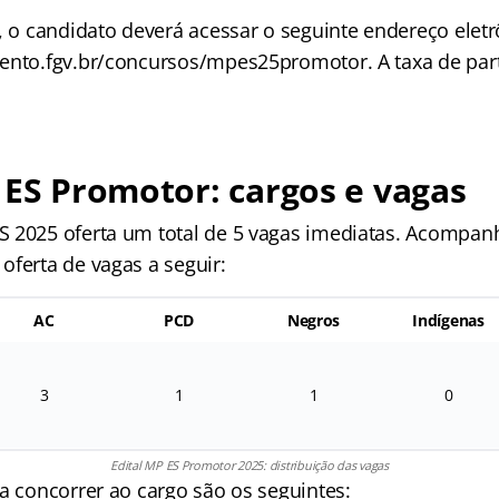
, o candidato deverá acessar o seguinte endereço eletr
ento.fgv.br/concursos/mpes25promotor. A taxa de part
 ES Promotor: cargos e vagas
 2025 oferta um total de 5 vagas imediatas. Acompan
oferta de vagas a seguir:
AC
PCD
Negros
Indígenas
3
1
1
0
Edital MP ES Promotor 2025: distribuição das vagas
a concorrer ao cargo são os seguintes: