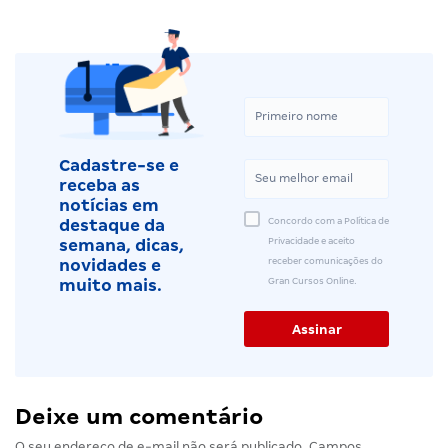
Cadastre-se e
receba as
notícias em
Concordo com a Política de
destaque da
Privacidade e aceito
semana, dicas,
receber comunicações do
novidades e
Gran Cursos Online.
muito mais.
Deixe um comentário
O seu endereço de e-mail não será publicado.
Campos