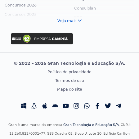
Concursos 2026
Consulplan
Concursos 2025
FCC
Veja mais
Concurso Nacional Unificado
FGV
Concurso Ibama
Idecan
Concurso MPU
Selecon
Editais publicados
Uniase
© 2012 - 2026 Gran Tecnologia e Educação S/A.
Vunesp
Política de privacidade
CONCURSOS POR PROFISSÃO
EXAME DE ORDEM
Termos de uso
Concursos Administrativos
OAB
Mapa do site
Concursos Educação
Prova OAB
Concursos Fiscais
Calendário OAB
Concursos Jurídicos
Questões OAB
Concursos Militares
Recursos OAB
Gran é uma marca da empresa
Gran Tecnologia e Educação S/A
, CNPJ:
Concursos Policiais
Exame de Ordem
18.260.822/0001-77, SBS Quadra 02, Bloco J, Lote 10, Edifício Carlton