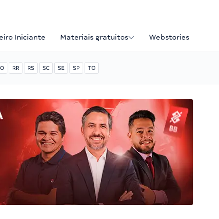
iro Iniciante
Materiais gratuitos
Webstories
O
RR
RS
SC
SE
SP
TO