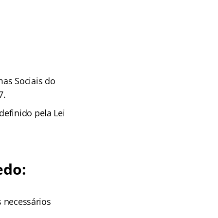
mas Sociais do
7.
efinido pela Lei
edo:
s necessários