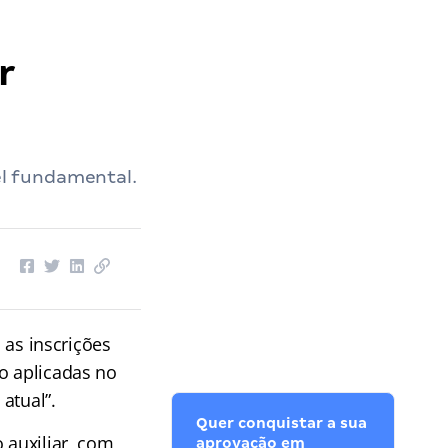
r
l fundamental.
as inscrições
o aplicadas no
atual”.
Quer conquistar a sua
 auxiliar, com
aprovação em