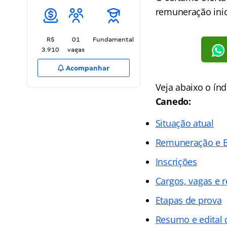
remuneração inic
R$
01
Fundamental
3.910
vagas
Acompanhar
Veja abaixo o ín
Canedo:
Situação atual
Remuneração e B
Inscrições
Cargos, vagas e r
Etapas de prova
Resumo e edital