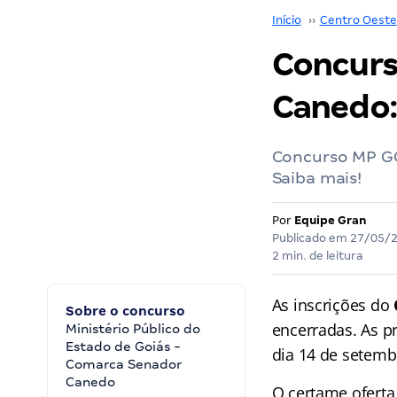
Início
››
Centro Oeste
Concurs
Canedo:
Concurso MP GO
Saiba mais!
Por
Equipe Gran
Publicado em
27/05/
2 min. de leitura
As inscrições do
Sobre o concurso
encerradas. As p
Ministério Público do
Estado de Goiás -
dia 14 de setemb
Comarca Senador
Canedo
O certame oferta 