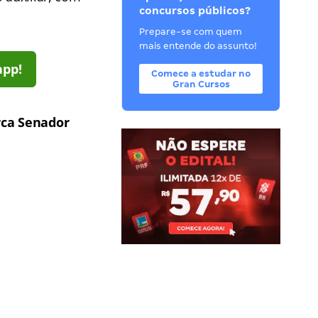
concursos públicos?
Prepare-se com quem
mais entende do assunto!
app!
Comece a estudar no
Gran Cursos
ca Senador