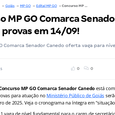
››
Goiás
››
MP GO
››
Edital MP GO
››
Concurso MP GO Comarca Senador Canedo: provas em 14/09!
o MP GO Comarca Senado
 provas em 14/09!
 Comarca Senador Canedo oferta vaga para níve
0
0
25
Concurso MP GO Comarca Senador Canedo
está com 
rovas para atuação no
Ministério Público de Goiás
serã
ro de 2025. Veja o cronograma na íntegra em “situação 
1 vaga de nível fundamental para o cargo de secretário