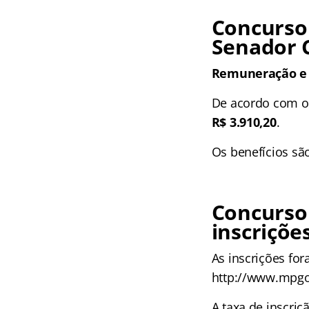
Concurso
Senador 
Remuneração e 
De acordo com o 
R$ 3.910,20
.
Os benefícios são
Concurso
inscriçõe
As inscrições for
http://www.mpgo.
A taxa de inscriçã