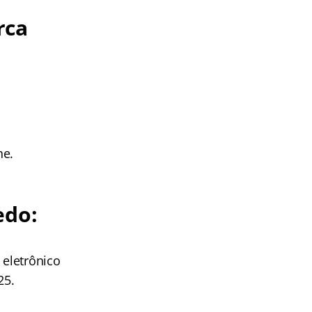
rca
he.
edo:
 eletrônico
25.