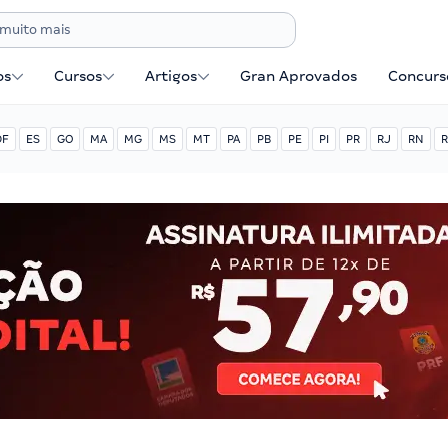
os
Cursos
Artigos
Gran Aprovados
Concurse
DF
ES
GO
MA
MG
MS
MT
PA
PB
PE
PI
PR
RJ
RN
R