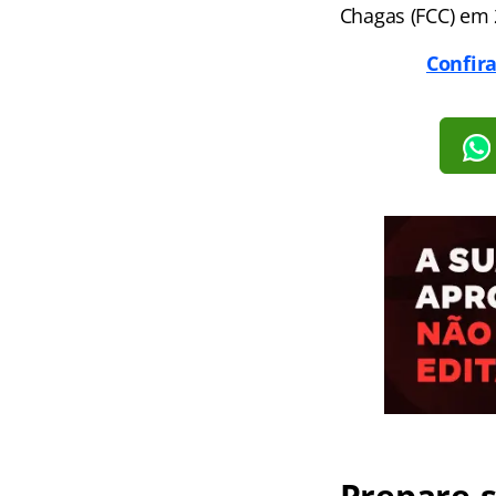
Chagas (FCC) em 
Confir
Prepare-s