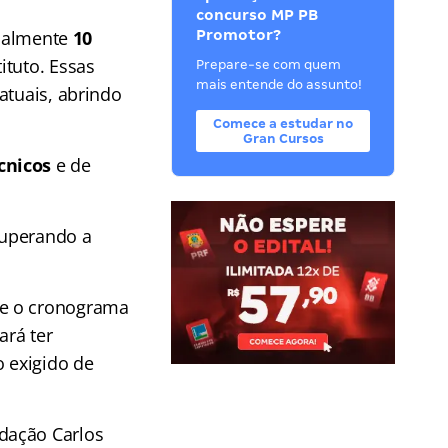
concurso MP PB
cialmente
10
Promotor?
ituto. Essas
Prepare-se com quem
mais entende do assunto!
atuais, abrindo
Comece a estudar no
Gran Cursos
cnicos
e de
 superando a
 e o cronograma
ará ter
 exigido de
ndação Carlos