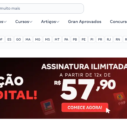
os
Cursos
Artigos
Gran Aprovados
Concurse
DF
ES
GO
MA
MG
MS
MT
PA
PB
PE
PI
PR
RJ
RN
R