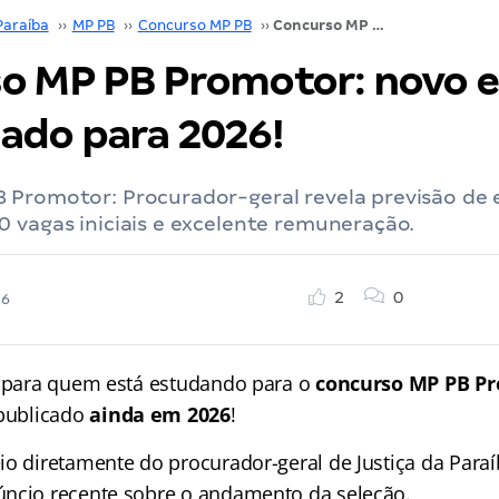
Paraíba
››
MP PB
››
Concurso MP PB
››
Concurso MP PB Promotor: novo edital confirmado para 2026!
o MP PB Promotor: novo e
ado para 2026!
 Promotor: Procurador-geral revela previsão de e
 vagas iniciais e excelente remuneração.
2
0
26
a para quem está estudando para o
concurso MP PB P
 publicado
ainda em 2026
!
io diretamente do procurador-geral de Justiça da Para
ncio recente sobre o andamento da seleção.