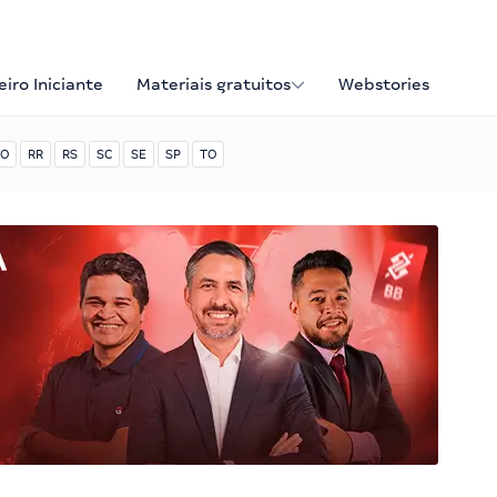
iro Iniciante
Materiais gratuitos
Webstories
O
RR
RS
SC
SE
SP
TO