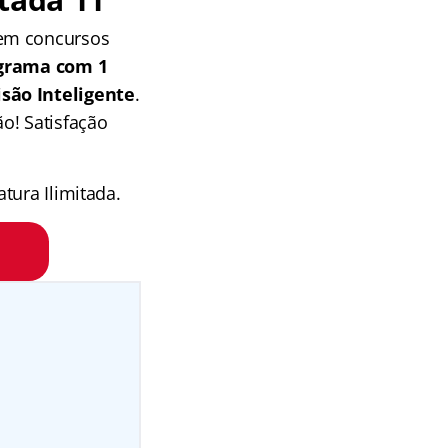
 em concursos
grama com 1
isão Inteligente
.
o! Satisfação
tura Ilimitada.