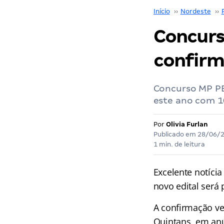
Início
››
Nordeste
››
Concurs
confirm
Concurso MP PB
este ano com 10
Por
Olivia Furlan
Publicado em
28/06/
1 min. de leitura
Excelente notíci
novo edital será
A confirmação ve
Quintans, em anú