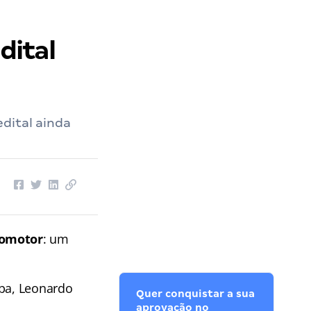
dital
dital ainda
romotor
: um
íba, Leonardo
Quer conquistar a sua
aprovação no