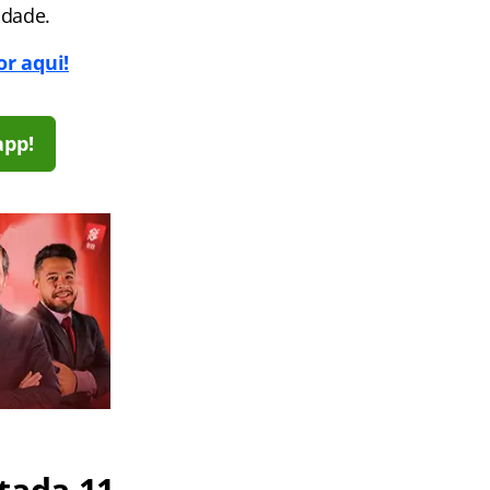
idade.
r aqui!
app!
tada 11