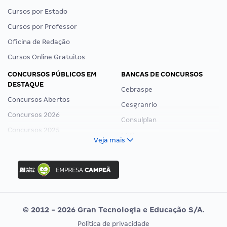
Cursos por Estado
Cursos por Professor
Oficina de Redação
Cursos Online Gratuitos
CONCURSOS PÚBLICOS EM
BANCAS DE CONCURSOS
DESTAQUE
Cebraspe
Concursos Abertos
Cesgranrio
Concursos 2026
Consulplan
Concursos 2025
FCC
Veja mais
Concurso Nacional Unificado
FGV
Concurso Ibama
Idecan
Concurso MPU
Selecon
Editais publicados
Uniase
© 2012 - 2026 Gran Tecnologia e Educação S/A.
Vunesp
Política de privacidade