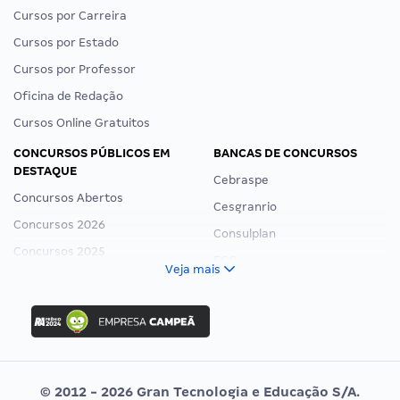
Cursos por Carreira
Cursos por Estado
Cursos por Professor
Oficina de Redação
Cursos Online Gratuitos
CONCURSOS PÚBLICOS EM
BANCAS DE CONCURSOS
DESTAQUE
Cebraspe
Concursos Abertos
Cesgranrio
Concursos 2026
Consulplan
Concursos 2025
FCC
Veja mais
Concurso Nacional Unificado
FGV
Concurso Ibama
Idecan
Concurso MPU
Selecon
Editais publicados
Uniase
© 2012 - 2026 Gran Tecnologia e Educação S/A.
Vunesp