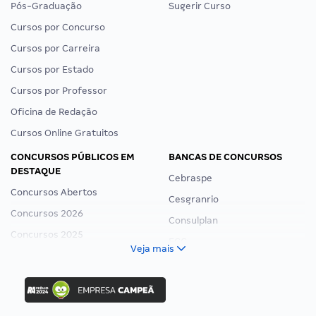
Pós-Graduação
Sugerir Curso
Cursos por Concurso
Cursos por Carreira
Cursos por Estado
Cursos por Professor
Oficina de Redação
Cursos Online Gratuitos
CONCURSOS PÚBLICOS EM
BANCAS DE CONCURSOS
DESTAQUE
Cebraspe
Concursos Abertos
Cesgranrio
Concursos 2026
Consulplan
Concursos 2025
FCC
Veja mais
Concurso Nacional Unificado
FGV
Concurso Ibama
Idecan
Concurso MPU
Selecon