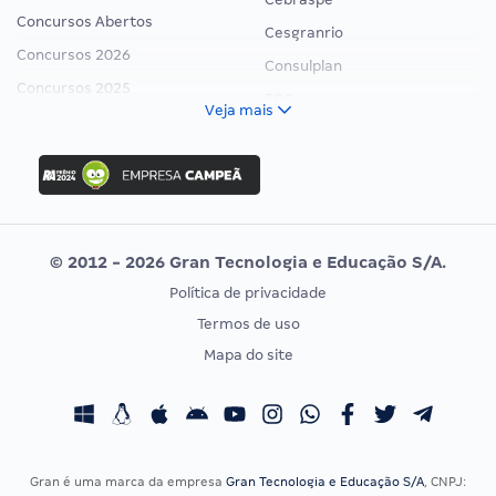
Concursos Abertos
Cesgranrio
Concursos 2026
Consulplan
Concursos 2025
FCC
Veja mais
Concurso Nacional Unificado
FGV
Concurso Ibama
Idecan
Concurso MPU
Selecon
Editais publicados
Uniase
© 2012 - 2026 Gran Tecnologia e Educação S/A.
Vunesp
Política de privacidade
CONCURSOS POR PROFISSÃO
EXAME DE ORDEM
Termos de uso
Concursos Administrativos
OAB
Mapa do site
Concursos Educação
Prova OAB
Concursos Fiscais
Calendário OAB
Concursos Jurídicos
Questões OAB
Concursos Militares
Recursos OAB
Gran é uma marca da empresa
Gran Tecnologia e Educação S/A
, CNPJ: