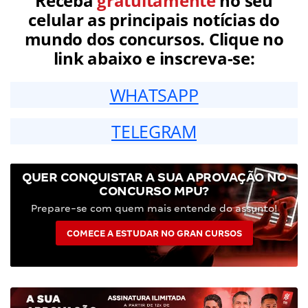
Receba
gratuitamente
no seu
celular as principais notícias do
mundo dos concursos. Clique no
link abaixo e inscreva-se:
WHATSAPP
TELEGRAM
QUER CONQUISTAR A SUA APROVAÇÃO NO
CONCURSO MPU?
Prepare-se com quem mais entende do assunto!
COMECE A ESTUDAR NO GRAN CURSOS