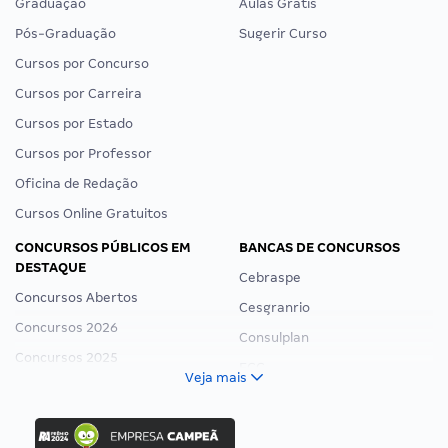
Graduação
Aulas Grátis
Pós-Graduação
Sugerir Curso
Cursos por Concurso
Cursos por Carreira
Cursos por Estado
Cursos por Professor
Oficina de Redação
Cursos Online Gratuitos
CONCURSOS PÚBLICOS EM
BANCAS DE CONCURSOS
DESTAQUE
Cebraspe
Concursos Abertos
Cesgranrio
Concursos 2026
Consulplan
Concursos 2025
FCC
Veja mais
Concurso Nacional Unificado
FGV
Concurso Ibama
Idecan
Concurso MPU