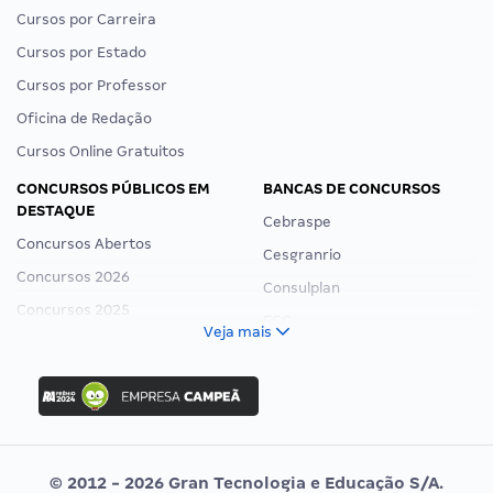
Cursos por Carreira
Cursos por Estado
Cursos por Professor
Oficina de Redação
Cursos Online Gratuitos
CONCURSOS PÚBLICOS EM
BANCAS DE CONCURSOS
DESTAQUE
Cebraspe
Concursos Abertos
Cesgranrio
Concursos 2026
Consulplan
Concursos 2025
FCC
Veja mais
Concurso Nacional Unificado
FGV
Concurso Ibama
Idecan
Concurso MPU
Selecon
Editais publicados
Uniase
© 2012 - 2026 Gran Tecnologia e Educação S/A.
Vunesp