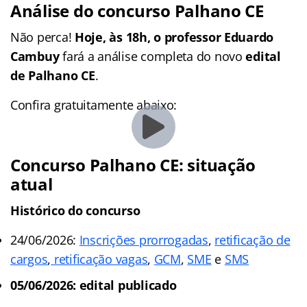
Análise do concurso Palhano CE
Não perca!
Hoje, às 18h, o professor Eduardo
Cambuy
fará a análise completa do novo
edital
de Palhano CE
.
Confira gratuitamente abaixo:
Concurso Palhano CE: situação
atual
Histórico do concurso
24/06/2026:
Inscrições prorrogadas
,
retificação de
cargos
,
retificação vagas
,
GCM
,
SME
e
SMS
05/06/2026: edital publicado